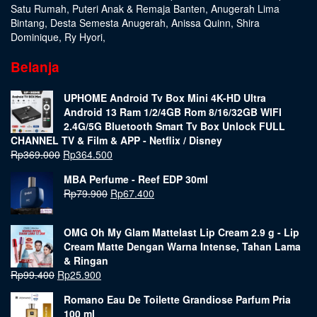
Satu Rumah
,
Puteri Anak & Remaja Banten
,
Anugerah Lima
Bintang
,
Desta Semesta Anugerah
,
Anissa Quinn
,
Shira
Dominique
,
Ry Hyori
,
Belanja
UPHOME Android Tv Box Mini 4K-HD Ultra
Android 13 Ram 1/2/4GB Rom 8/16/32GB WIFI
2.4G/5G Bluetooth Smart Tv Box Unlock FULL
CHANNEL TV & Film & APP - Netflix / Disney
Rp
369.000
Rp
364.500
MBA Perfume - Reef EDP 30ml
Rp
79.900
Rp
67.400
OMG Oh My Glam Mattelast Lip Cream 2.9 g - Lip
Cream Matte Dengan Warna Intense, Tahan Lama
& Ringan
Rp
99.400
Rp
25.900
Romano Eau De Toilette Grandiose Parfum Pria
100 ml