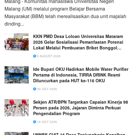
Malang - Komunitas mahasiswa Universitas Negeri
Malang (UM) melalui program Belajar Bersama
Masyarakat (BBM) telah merealisasikan dua unit majalah
dinding...
KKN PMD Desa Loloan Universitas Mataram
2026 Gelar Sosialisasi Pemanfaatan Potensi
Lokal Melalui Pembuatan Briket Bonggol
Jagung, Abon Jambu Mete, dan Pestisida
5 AUGUST 2026
Nabati
Ide Bupati OKU Hadirkan Mobile Water Purifier
Pertama di Indonesia, TIRRA DRINK Resmi
Diluncurkan pada HUT ke-116 OKU
30 JULY 2026
Sekjen ATR/BPN Targetkan Capaian Kinerja 98
Persen pada 2026, Jajaran Diminta Perkuat
Pengendalian Program
18 JULY 2026
UNNES GIAT 16 Desa Tanjungharjo Kenalkan