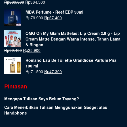
Rp
369.000
Rp
364.500
MBA Perfume - Reef EDP 30ml
Rp
79.900
Rp
67.400
OMG Oh My Glam Mattelast Lip Cream 2.9 g - Lip
Cream Matte Dengan Warna Intense, Tahan Lama
& Ringan
Rp
99.400
Rp
25.900
Romano Eau De Toilette Grandiose Parfum Pria
100 ml
Rp
71.500
Rp
47.300
Pintasan
Mengapa Tulisan Saya Belum Tayang?
Cara Menerbitkan Tulisan Menggunakan Gadget atau
Handphone