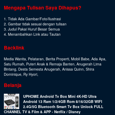
Mengapa Tulisan Saya Dihapus?
1. Tidak Ada Gambar/Foto/Ilustrasi
2. Gambar tidak sesuai dengan tulisan
3. Judul Pakai Huruf Besar Semua
4. Menambahkan Link atau Tautan
Backlink
Media Wanita
,
Pelataran
,
Berita Properti
,
Mobil Babe
,
Ada Apa
,
Satu Rumah
,
Puteri Anak & Remaja Banten
,
Anugerah Lima
Bintang
,
Desta Semesta Anugerah
,
Anissa Quinn
,
Shira
Dominique
,
Ry Hyori
,
Belanja
UPHOME Android Tv Box Mini 4K-HD Ultra
Android 13 Ram 1/2/4GB Rom 8/16/32GB WIFI
2.4G/5G Bluetooth Smart Tv Box Unlock FULL
CHANNEL TV & Film & APP - Netflix / Disney