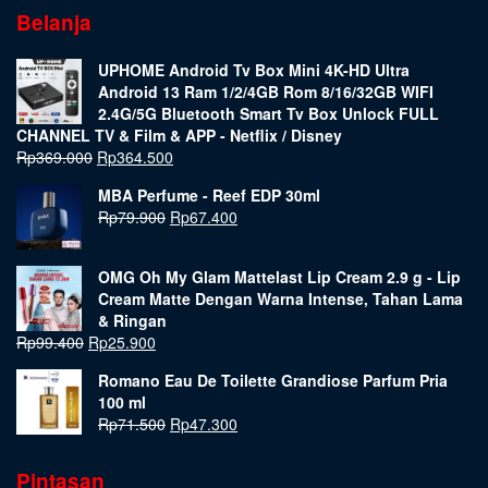
Belanja
UPHOME Android Tv Box Mini 4K-HD Ultra
Android 13 Ram 1/2/4GB Rom 8/16/32GB WIFI
2.4G/5G Bluetooth Smart Tv Box Unlock FULL
CHANNEL TV & Film & APP - Netflix / Disney
Rp
369.000
Rp
364.500
MBA Perfume - Reef EDP 30ml
Rp
79.900
Rp
67.400
OMG Oh My Glam Mattelast Lip Cream 2.9 g - Lip
Cream Matte Dengan Warna Intense, Tahan Lama
& Ringan
Rp
99.400
Rp
25.900
Romano Eau De Toilette Grandiose Parfum Pria
100 ml
Rp
71.500
Rp
47.300
Pintasan