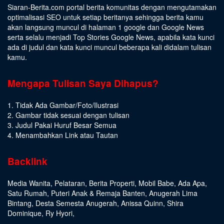
Siaran-Berita.com portal berita komunitas dengan mengutamakan
optimalisasi SEO untuk setiap beritanya sehingga berita kamu
akan langsung muncul di halaman 1 google dan Google News
serta selalu menjadi Top Stories Google News, apabila kata kunci
ada di judul dan kata kunci muncul beberapa kali didalam tulisan
kamu.
Mengapa Tulisan Saya Dihapus?
1. Tidak Ada Gambar/Foto/Ilustrasi
2. Gambar tidak sesuai dengan tulisan
3. Judul Pakai Huruf Besar Semua
4. Menambahkan Link atau Tautan
Backlink
Media Wanita
,
Pelataran
,
Berita Properti
,
Mobil Babe
,
Ada Apa
,
Satu Rumah
,
Puteri Anak & Remaja Banten
,
Anugerah Lima
Bintang
,
Desta Semesta Anugerah
,
Anissa Quinn
,
Shira
Dominique
,
Ry Hyori
,