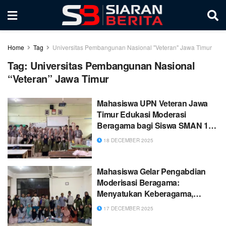
Home
Tag
Universitas Pembangunan Nasional "Veteran" Jawa Timur
Tag:
Universitas Pembangunan Nasional
“Veteran” Jawa Timur
Mahasiswa UPN Veteran Jawa
Timur Edukasi Moderasi
Beragama bagi Siswa SMAN 17
Surabaya Berbasis FOKUS MISI
18 DECEMBER 2025
Mahasiswa Gelar Pengabdian
Moderisasi Beragama:
Menyatukan Keberagama,
Merawat Kebhinekaan
17 DECEMBER 2025