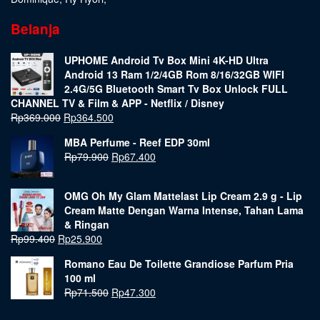
Belanja
UPHOME Android Tv Box Mini 4K-HD Ultra
Android 13 Ram 1/2/4GB Rom 8/16/32GB WIFI
2.4G/5G Bluetooth Smart Tv Box Unlock FULL
CHANNEL TV & Film & APP - Netflix / Disney
Rp
369.000
Rp
364.500
MBA Perfume - Reef EDP 30ml
Rp
79.900
Rp
67.400
OMG Oh My Glam Mattelast Lip Cream 2.9 g - Lip
Cream Matte Dengan Warna Intense, Tahan Lama
& Ringan
Rp
99.400
Rp
25.900
Romano Eau De Toilette Grandiose Parfum Pria
100 ml
Rp
71.500
Rp
47.300