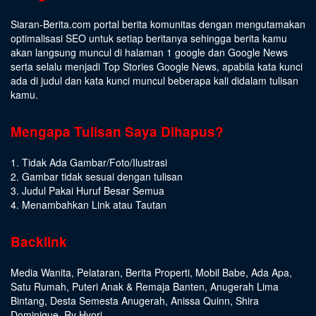
Siaran-Berita.com portal berita komunitas dengan mengutamakan
optimalisasi SEO untuk setiap beritanya sehingga berita kamu
akan langsung muncul di halaman 1 google dan Google News
serta selalu menjadi Top Stories Google News, apabila kata kunci
ada di judul dan kata kunci muncul beberapa kali didalam tulisan
kamu.
Mengapa Tulisan Saya Dihapus?
1. Tidak Ada Gambar/Foto/Ilustrasi
2. Gambar tidak sesuai dengan tulisan
3. Judul Pakai Huruf Besar Semua
4. Menambahkan Link atau Tautan
Backlink
Media Wanita
,
Pelataran
,
Berita Properti
,
Mobil Babe
,
Ada Apa
,
Satu Rumah
,
Puteri Anak & Remaja Banten
,
Anugerah Lima
Bintang
,
Desta Semesta Anugerah
,
Anissa Quinn
,
Shira
Dominique
,
Ry Hyori
,