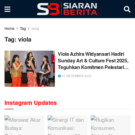
Home
Tag
viola
Tag:
viola
Viola Azhira Widyansari Hadiri
Sunday Art & Culture Fest 2025,
Teguhkan Komitmen Pelestarian
Batik dan Kepedulian Sosial
17 DECEMBER 2025
Instagram Updates