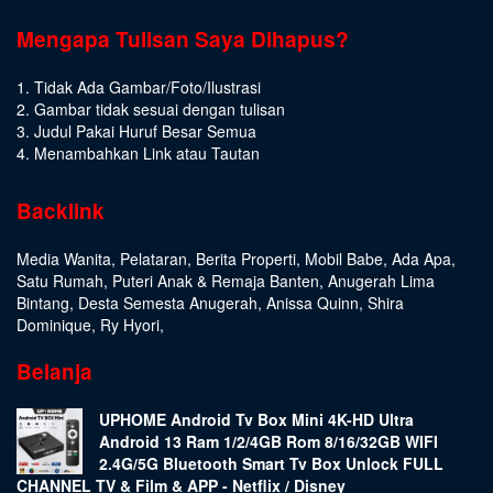
Mengapa Tulisan Saya Dihapus?
1. Tidak Ada Gambar/Foto/Ilustrasi
2. Gambar tidak sesuai dengan tulisan
3. Judul Pakai Huruf Besar Semua
4. Menambahkan Link atau Tautan
Backlink
Media Wanita
,
Pelataran
,
Berita Properti
,
Mobil Babe
,
Ada Apa
,
Satu Rumah
,
Puteri Anak & Remaja Banten
,
Anugerah Lima
Bintang
,
Desta Semesta Anugerah
,
Anissa Quinn
,
Shira
Dominique
,
Ry Hyori
,
Belanja
UPHOME Android Tv Box Mini 4K-HD Ultra
Android 13 Ram 1/2/4GB Rom 8/16/32GB WIFI
2.4G/5G Bluetooth Smart Tv Box Unlock FULL
CHANNEL TV & Film & APP - Netflix / Disney