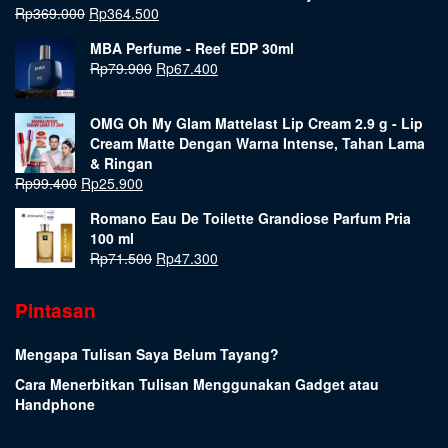
Rp
369.000
Rp
364.500
MBA Perfume - Reef EDP 30ml
Rp
79.900
Rp
67.400
OMG Oh My Glam Mattelast Lip Cream 2.9 g - Lip
Cream Matte Dengan Warna Intense, Tahan Lama
& Ringan
Rp
99.400
Rp
25.900
Romano Eau De Toilette Grandiose Parfum Pria
100 ml
Rp
71.500
Rp
47.300
Pintasan
Mengapa Tulisan Saya Belum Tayang?
Cara Menerbitkan Tulisan Menggunakan Gadget atau
Handphone