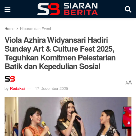
Home
Hiburan dan Event
Viola Azhira Widyansari Hadiri
Sunday Art & Culture Fest 2025,
Teguhkan Komitmen Pelestarian
Batik dan Kepedulian Sosial
A
A
by
Redaksi
17 December 2025