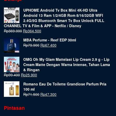
UPHOME Android Tv Box Mini 4K-HD Ultra
Android 13 Ram 1/2/4GB Rom 8/16/32GB WIFI
2.4G/5G Bluetooth Smart Tv Box Unlock FULL
CHANNEL TV & Film & APP - Netflix / Disney
Rp
369.000
Rp
364.500
MBA Perfume - Reef EDP 30ml
Rp
79.900
Rp
67.400
OMG Oh My Glam Mattelast Lip Cream 2.9 g - Lip
Cream Matte Dengan Warna Intense, Tahan Lama
& Ringan
Rp
99.400
Rp
25.900
Romano Eau De Toilette Grandiose Parfum Pria
100 ml
Rp
71.500
Rp
47.300
Pintasan