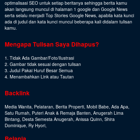
optimalisasi SEO untuk setiap beritanya sehingga berita kamu
akan langsung muncul di halaman 1 google dan Google News
serta selalu menjadi Top Stories Google News, apabila kata kunci
ada di judul dan kata kunci muncul beberapa kali didalam tulisan
kamu.
Mengapa Tulisan Saya Dihapus?
1. Tidak Ada Gambar/Foto/Ilustrasi
2. Gambar tidak sesuai dengan tulisan
3. Judul Pakai Huruf Besar Semua
4. Menambahkan Link atau Tautan
Backlink
Media Wanita
,
Pelataran
,
Berita Properti
,
Mobil Babe
,
Ada Apa
,
Satu Rumah
,
Puteri Anak & Remaja Banten
,
Anugerah Lima
Bintang
,
Desta Semesta Anugerah
,
Anissa Quinn
,
Shira
Dominique
,
Ry Hyori
,
Belanja