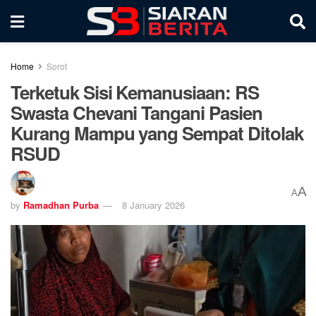
Home
Sorot
Terketuk Sisi Kemanusiaan: RS
Swasta Chevani Tangani Pasien
Kurang Mampu yang Sempat Ditolak
RSUD
A
A
by
Ramadhan Purba
8 January 2026