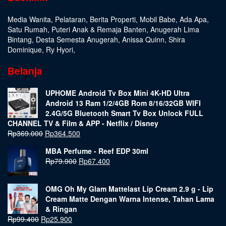
Media Wanita
,
Pelataran
,
Berita Properti
,
Mobil Babe
,
Ada Apa
,
Satu Rumah
,
Puteri Anak & Remaja Banten
,
Anugerah Lima
Bintang
,
Desta Semesta Anugerah
,
Anissa Quinn
,
Shira
Dominique
,
Ry Hyori
,
Belanja
UPHOME Android Tv Box Mini 4K-HD Ultra
Android 13 Ram 1/2/4GB Rom 8/16/32GB WIFI
2.4G/5G Bluetooth Smart Tv Box Unlock FULL
CHANNEL TV & Film & APP - Netflix / Disney
Rp
369.000
Rp
364.500
MBA Perfume - Reef EDP 30ml
Rp
79.900
Rp
67.400
OMG Oh My Glam Mattelast Lip Cream 2.9 g - Lip
Cream Matte Dengan Warna Intense, Tahan Lama
& Ringan
Rp
99.400
Rp
25.900