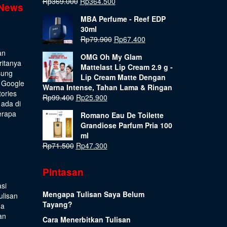
Rp
369.000
Rp
364.500
 News
MBA Perfume - Reef EDP
30ml
Rp
79.900
Rp
67.400
an
OMG Oh My Glam
ritanya
Mattelast Lip Cream 2.9 g -
sung
Lip Cream Matte Dengan
 Google
Warna Intense, Tahan Lama & Ringan
tories
Rp
99.400
Rp
25.900
 ada di
erapa
Romano Eau De Toilette
Grandiose Parfum Pria 100
ml
Rp
71.500
Rp
47.300
Pintasan
si
Mengapa Tulisan Saya Belum
ulisan
Tayang?
ua
an
Cara Menerbitkan Tulisan