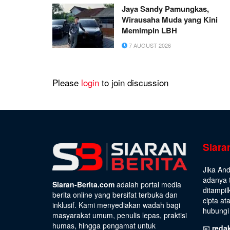
Jaya Sandy Pamungkas,
Wirausaha Muda yang Kini
Memimpin LBH
7 AUGUST 2026
Please
login
to join discussion
Siara
Jika An
adanya t
Siaran-Berita.com
adalah portal media
ditampil
berita online yang bersifat terbuka dan
cipta at
inklusif. Kami menyediakan wadah bagi
hubungi 
masyarakat umum, penulis lepas, praktisi
humas, hingga pengamat untuk
📧
reda