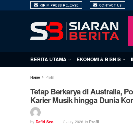
KIRIM PRESS RELEASE
CONTACT US
BERITA UTAMA
EKONOMI & BISNIS
Home
Profil
Tetap Berkarya di Australia, 
Karier Musik hingga Dunia Kon
by
Dafid Seo
2 July 2026
in
Profil