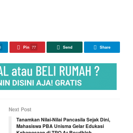
0
Pin
77
Send
Share
Next Post
Tanamkan Nilai-Nilai Pancasila Sejak Dini,
Mahasiswa PBA Unisma Gelar Edukasi
Kebangsaan di TPQ Ar-Roudhloh