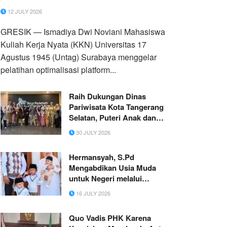
12 JULY 2026
GRESIK — Ismadiya Dwi Noviani Mahasiswa
Kuliah Kerja Nyata (KKN) Universitas 17
Agustus 1945 (Untag) Surabaya menggelar
pelatihan optimalisasi platform...
Raih Dukungan Dinas
Pariwisata Kota Tangerang
Selatan, Puteri Anak dan
Puteri Remaja Banten 2026
30 JULY 2026
Siap Melaju ke Tingkat
Nasional
Hermansyah, S.Pd
Mengabdikan Usia Muda
untuk Negeri melalui
Pendidikan, Pemerintahan,
16 JULY 2026
dan Pelestarian Budaya
Quo Vadis PHK Karena