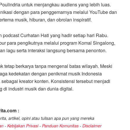
oulindria untuk menjangkau audiens yang lebih luas.
munikasi dengan para penggemarnya melalui YouTube dan
ema musik, hiburan, dan obrolan inspiratif.
 podcast Curhatan Hati yang hadir setiap hari Rabu.
bur para pengikutnya melalui program Komal Singalong,
n lagu serta interaksi langsung bersama penonton.
uk tetap berkarya tanpa mengenal batas wilayah. Meski
enjaga kedekatan dengan penikmat musik Indonesia
ya sebagai kreator konten. Konsistensi tersebut menjadi
di industri musik dan dunia digital.
ita.com :
ita, artikel, opini atau tulisan apa pun yang mereka
an
-
Kebijakan Privasi
-
Panduan Komunitas
-
Disclaimer