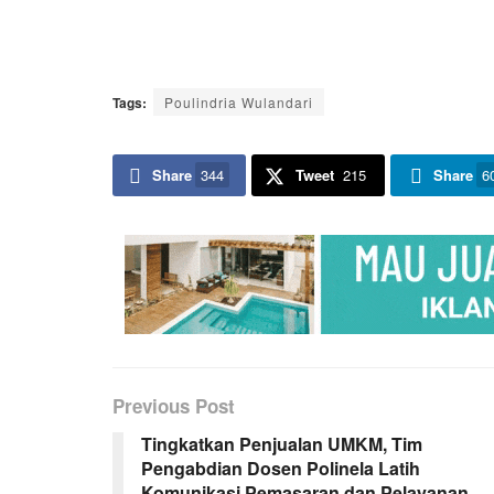
Tags:
Poulindria Wulandari
Share
344
Tweet
215
Share
6
Previous Post
Tingkatkan Penjualan UMKM, Tim
Pengabdian Dosen Polinela Latih
Komunikasi Pemasaran dan Pelayanan