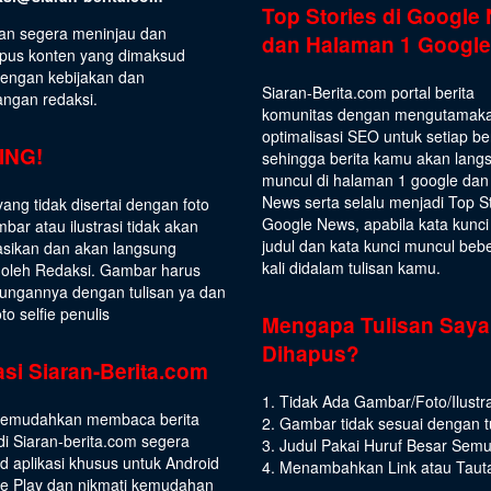
Top Stories di Google
an segera meninjau dan
dan Halaman 1 Google
us konten yang dimaksud
dengan kebijakan dan
Siaran-Berita.com portal berita
angan redaksi.
komunitas dengan mengutamak
optimalisasi SEO untuk setiap be
ING!
sehingga berita kamu akan lang
muncul di halaman 1 google dan
News serta selalu menjadi Top S
yang tidak disertai dengan foto
Google News, apabila kata kunci
bar atau ilustrasi tidak akan
judul dan kata kunci muncul beb
asikan dan akan langsung
kali didalam tulisan kamu.
 oleh Redaksi. Gambar harus
ungannya dengan tulisan ya dan
to selfie penulis
Mengapa Tulisan Saya
Dihapus?
asi Siaran-Berita.com
1. Tidak Ada Gambar/Foto/Ilustra
emudahkan membaca berita
2. Gambar tidak sesuai dengan t
di Siaran-berita.com segera
3. Judul Pakai Huruf Besar Sem
 aplikasi khusus untuk Android
4. Menambahkan Link atau Taut
le Play dan nikmati kemudahan