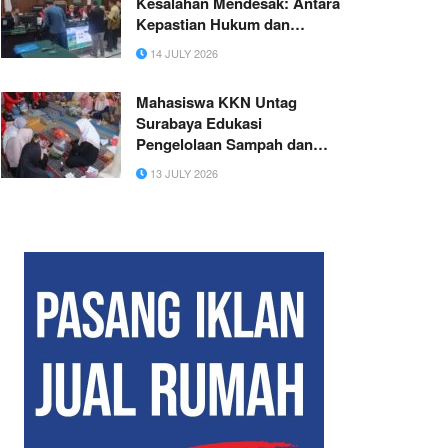
Kesalahan Mendesak: Antara
Kepastian Hukum dan
Pengabaian Konstitusi
14 JULY 2026
Mahasiswa KKN Untag
Surabaya Edukasi
Pengelolaan Sampah dan
Pembuatan Eco-Enzyme bagi
13 JULY 2026
Ibu PKK Desa Bedanten