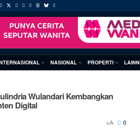
INTERNASIONAL
NASIONAL
PROPERTI
LAIN
Poulindria Wulandari Kembangkan
ten Digital
0
A
A