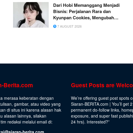
Dari Hobi Memanggang Menjadi
Bisnis: Perjalanan Rara dan
Kyunpan Cookies, Mengubah
Kegemaran Rumahan Menjadi
7 AUGUST 2026
Usaha Penuh Inspirasi
n-Berita.com
Guest Posts are Welc
da merasa keberatan dengan
We’re offering guest post spots 
ulisan, gambar, atau video yang
Siaran-BERITA.com | You’ll get 2
kan di situs ini karena alasan hak
permanent do-follow links, hom
au alasan lainnya, silakan
exposure, and super fast publish
tim redaksi melalui email di:
24 hrs).
Interested
?”
ksi@siaran-berita.com