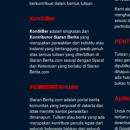
berkontribusi dalam bentuk tulisan
Kami ak
menghap
KonSiBer
sesuai 
pertimb
KonSiBer
adalah singkatan dari
Kontributor Siaran Berita
yang
PENT
merupakan perwakilan dari individu atau
instansi yang bertanggung-jawab penuh
Tulisan 
atas semua tulisan yang diterbitkan di
atau gam
Siaran-Berita.com sesuai dengan
Syarat
dipublik
dan Ketentuan
yang berlaku di Siaran-
dihapus
Berita.com
ada hub
bukan fo
PEMBERITAHUAN
Aplik
Siaran-Berita.com adalah portal berita
komunitas yang berpusat di Jakarta dan
Untuk m
tidak memiliki kantor perwakilan
terbaru 
dimanapun. Tulisan atau berita yang ada
download
merupakan kontribusi penulis lepas dari
di Goog
seluruh Indonesia bahkan dari seluruh