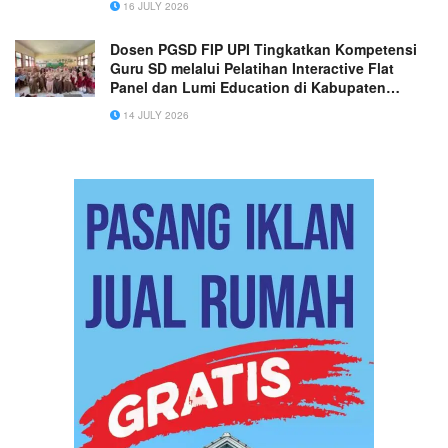
16 JULY 2026
Dosen PGSD FIP UPI Tingkatkan Kompetensi
Guru SD melalui Pelatihan Interactive Flat
Panel dan Lumi Education di Kabupaten
Bandung
14 JULY 2026