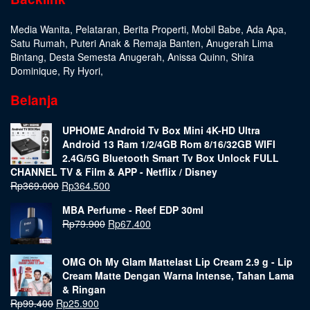
Media Wanita
,
Pelataran
,
Berita Properti
,
Mobil Babe
,
Ada Apa
,
Satu Rumah
,
Puteri Anak & Remaja Banten
,
Anugerah Lima
Bintang
,
Desta Semesta Anugerah
,
Anissa Quinn
,
Shira
Dominique
,
Ry Hyori
,
Belanja
UPHOME Android Tv Box Mini 4K-HD Ultra
Android 13 Ram 1/2/4GB Rom 8/16/32GB WIFI
2.4G/5G Bluetooth Smart Tv Box Unlock FULL
CHANNEL TV & Film & APP - Netflix / Disney
Rp
369.000
Rp
364.500
MBA Perfume - Reef EDP 30ml
Rp
79.900
Rp
67.400
OMG Oh My Glam Mattelast Lip Cream 2.9 g - Lip
Cream Matte Dengan Warna Intense, Tahan Lama
& Ringan
Rp
99.400
Rp
25.900