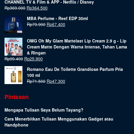
CHANNEL TV & Film & APP - Netflix / Disney
Rp
369.000
Rp
364.500
MBA Perfume - Reef EDP 30ml
Rp
79.900
Rp
67.400
OMG Oh My Glam Mattelast Lip Cream 2.9 g - Lip
Cream Matte Dengan Warna Intense, Tahan Lama
& Ringan
Rp
99.400
Rp
25.900
Romano Eau De Toilette Grandiose Parfum Pria
100 ml
Rp
71.500
Rp
47.300
Pintasan
Mengapa Tulisan Saya Belum Tayang?
Cara Menerbitkan Tulisan Menggunakan Gadget atau
Handphone