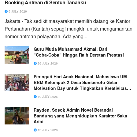
Booking Antrean di Sentuh Tanahku
9 JULY 2026
Jakarta - Tak sedikit masyarakat memilih datang ke Kantor
Pertanahan (Kantah) sepagi mungkin untuk mengamankan
nomor antrean pelayanan. Ada yang...
Guru Muda Muhammad Akmal: Dari
“Coba‑Coba” Hingga Raih Deretan Prestasi
26 JULY 2026
Peringati Hari Anak Nasional, Mahasiswa UM
BBM Kelompok 2 Desa Sumberoto Gelar
Motivation Day untuk Tingkatkan Kreativitas
dan Kepercayaan Diri Anak
19 JULY 2026
Rayden, Sosok Admin Novel Berandal
Bandung yang Menghidupkan Karakter Saka
Aribi
13 JULY 2026