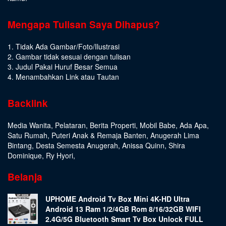
Mengapa Tulisan Saya Dihapus?
1. Tidak Ada Gambar/Foto/Ilustrasi
2. Gambar tidak sesuai dengan tulisan
3. Judul Pakai Huruf Besar Semua
4. Menambahkan Link atau Tautan
Backlink
Media Wanita
,
Pelataran
,
Berita Properti
,
Mobil Babe
,
Ada Apa
,
Satu Rumah
,
Puteri Anak & Remaja Banten
,
Anugerah Lima
Bintang
,
Desta Semesta Anugerah
,
Anissa Quinn
,
Shira
Dominique
,
Ry Hyori
,
Belanja
UPHOME Android Tv Box Mini 4K-HD Ultra
Android 13 Ram 1/2/4GB Rom 8/16/32GB WIFI
2.4G/5G Bluetooth Smart Tv Box Unlock FULL