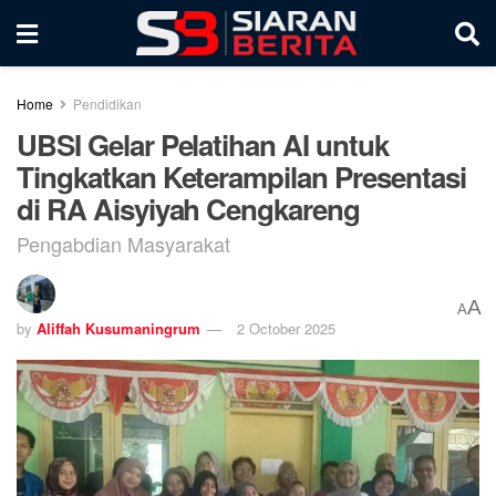
Home
Pendidikan
UBSI Gelar Pelatihan AI untuk
Tingkatkan Keterampilan Presentasi
di RA Aisyiyah Cengkareng
Pengabdian Masyarakat
A
A
by
Aliffah Kusumaningrum
2 October 2025