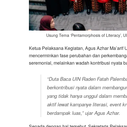
Usung Tema ‘Pentamorphosis of Literacy’,
Ketua Pelaksana Kegiatan, Agus Azhar Ma’arif
mencerminkan fase perubahan dan perkembangan l
seremonial, melainkan wadah kontribusi nyata 
“Duta Baca UIN Raden Fatah Palemba
berkontribusi nyata dalam membangun
yang tidak hanya unggul dalam memba
aktif lewat kampanye literasi, event kr
berdampak luas,” ujar Agus Azhar.
Senada dengan hal tersebut, Sekretaris Pelak