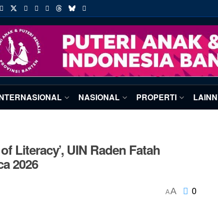
INTERNASIONAL
NASIONAL
PROPERTI
LAIN
f Literacy’, UIN Raden Fatah
ca 2026
0
A
A