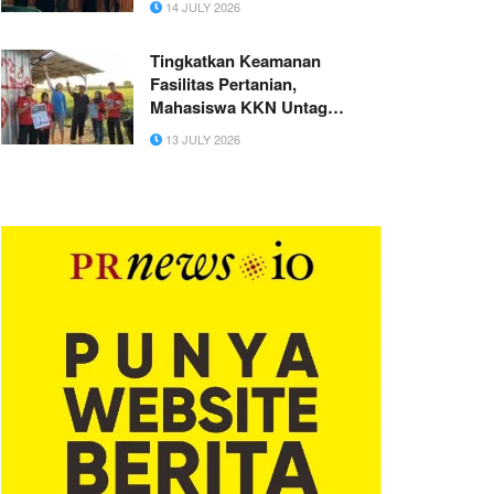
14 JULY 2026
Tingkatkan Keamanan
Fasilitas Pertanian,
Mahasiswa KKN Untag
Surabaya Pasang Penerangan
13 JULY 2026
Solar Panel di Desa Raci
Kulon