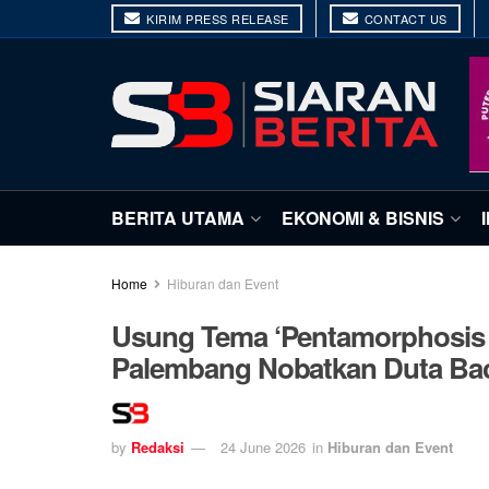
KIRIM PRESS RELEASE
CONTACT US
BERITA UTAMA
EKONOMI & BISNIS
Home
Hiburan dan Event
Usung Tema ‘Pentamorphosis o
Palembang Nobatkan Duta Ba
by
Redaksi
24 June 2026
in
Hiburan dan Event