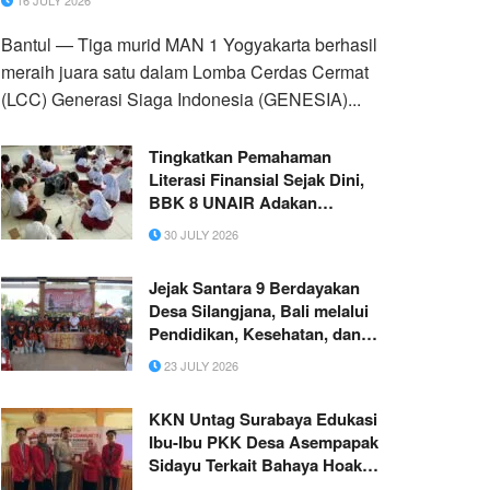
16 JULY 2026
Bantul — Tiga murid MAN 1 Yogyakarta berhasil
meraih juara satu dalam Lomba Cerdas Cermat
(LCC) Generasi Siaga Indonesia (GENESIA)...
Tingkatkan Pemahaman
Literasi Finansial Sejak Dini,
BBK 8 UNAIR Adakan
Program “CHELLOW”
30 JULY 2026
Jejak Santara 9 Berdayakan
Desa Silangjana, Bali melalui
Pendidikan, Kesehatan, dan
Pariwisata
23 JULY 2026
KKN Untag Surabaya Edukasi
Ibu-Ibu PKK Desa Asempapak
Sidayu Terkait Bahaya Hoaks
AI dan Hukum UU ITE