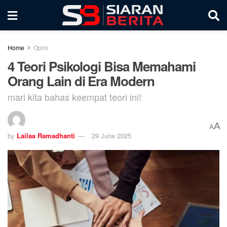
Home
Opini
4 Teori Psikologi Bisa Memahami
Orang Lain di Era Modern
mari kita bahas keempat teori ini!
A
A
by
Lailaa Ramadhanti
29 June 2025