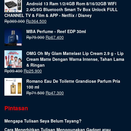
Android 13 Ram 1/2/4GB Rom 8/16/32GB WIFI
2.4G/5G Bluetooth Smart Tv Box Unlock FULL
CHANNEL TV & Film & APP - Netflix / Disney
Rp
369.000
Rp
364.500
MBA Perfume - Reef EDP 30ml
Rp
79.900
Rp
67.400
OMG Oh My Glam Mattelast Lip Cream 2.9 g - Lip
Cream Matte Dengan Warna Intense, Tahan Lama
& Ringan
Rp
99.400
Rp
25.900
Romano Eau De Toilette Grandiose Parfum Pria
100 ml
Rp
71.500
Rp
47.300
Pintasan
Mengapa Tulisan Saya Belum Tayang?
Cara Menerbitkan Tulisan Menggunakan Gadget atau