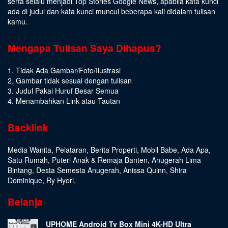
serta selalu menjadi Top Stories Google News, apabila kata kunci
ada di judul dan kata kunci muncul beberapa kali didalam tulisan
kamu.
Mengapa Tulisan Saya Dihapus?
1. Tidak Ada Gambar/Foto/Ilustrasi
2. Gambar tidak sesuai dengan tulisan
3. Judul Pakai Huruf Besar Semua
4. Menambahkan Link atau Tautan
Backlink
Media Wanita
,
Pelataran
,
Berita Properti
,
Mobil Babe
,
Ada Apa
,
Satu Rumah
,
Puteri Anak & Remaja Banten
,
Anugerah Lima
Bintang
,
Desta Semesta Anugerah
,
Anissa Quinn
,
Shira
Dominique
,
Ry Hyori
,
Belanja
UPHOME Android Tv Box Mini 4K-HD Ultra