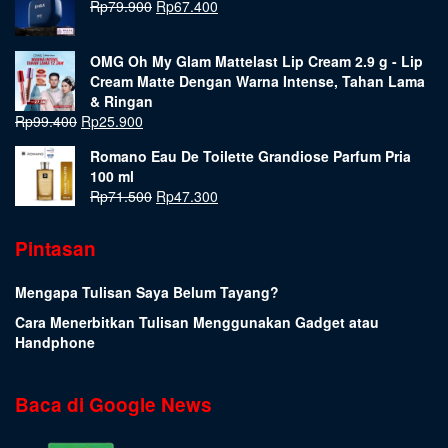
Rp
79.900
Rp
67.400
OMG Oh My Glam Mattelast Lip Cream 2.9 g - Lip
Cream Matte Dengan Warna Intense, Tahan Lama
& Ringan
Rp
99.400
Rp
25.900
Romano Eau De Toilette Grandiose Parfum Pria
100 ml
Rp
71.500
Rp
47.300
Pintasan
Mengapa Tulisan Saya Belum Tayang?
Cara Menerbitkan Tulisan Menggunakan Gadget atau
Handphone
Baca di Google News