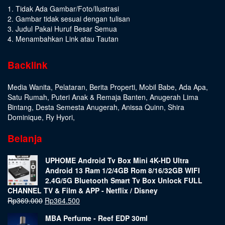
1. Tidak Ada Gambar/Foto/Ilustrasi
2. Gambar tidak sesuai dengan tulisan
3. Judul Pakai Huruf Besar Semua
4. Menambahkan Link atau Tautan
Backlink
Media Wanita
,
Pelataran
,
Berita Properti
,
Mobil Babe
,
Ada Apa
,
Satu Rumah
,
Puteri Anak & Remaja Banten
,
Anugerah Lima
Bintang
,
Desta Semesta Anugerah
,
Anissa Quinn
,
Shira
Dominique
,
Ry Hyori
,
Belanja
UPHOME Android Tv Box Mini 4K-HD Ultra
Android 13 Ram 1/2/4GB Rom 8/16/32GB WIFI
2.4G/5G Bluetooth Smart Tv Box Unlock FULL
CHANNEL TV & Film & APP - Netflix / Disney
Rp
369.000
Rp
364.500
MBA Perfume - Reef EDP 30ml