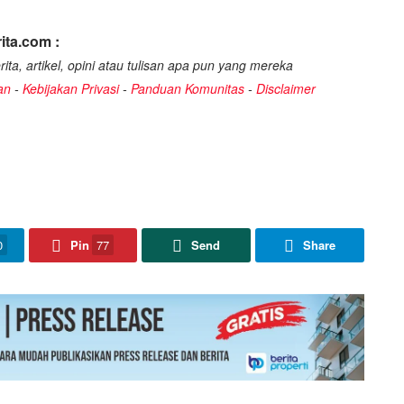
ita.com :
ita, artikel, opini atau tulisan apa pun yang mereka
an
-
Kebijakan Privasi
-
Panduan Komunitas
-
Disclaimer
0
Pin
77
Send
Share