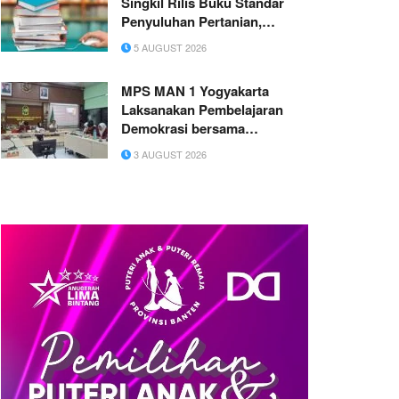
Singkil Rilis Buku Standar
Penyuluhan Pertanian,
Perkuat Referensi Riset dan
5 AUGUST 2026
Praktik Lapangan
MPS MAN 1 Yogyakarta
Laksanakan Pembelajaran
Demokrasi bersama
Kesbangpol Kota Yogyakarta
3 AUGUST 2026