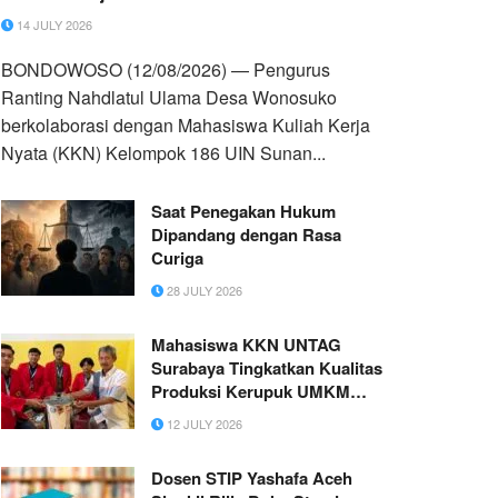
14 JULY 2026
BONDOWOSO (12/08/2026) — Pengurus
Ranting Nahdlatul Ulama Desa Wonosuko
berkolaborasi dengan Mahasiswa Kuliah Kerja
Nyata (KKN) Kelompok 186 UIN Sunan...
Saat Penegakan Hukum
Dipandang dengan Rasa
Curiga
28 JULY 2026
Mahasiswa KKN UNTAG
Surabaya Tingkatkan Kualitas
Produksi Kerupuk UMKM
Latansa Melalui Penerapan
12 JULY 2026
Spinner Peniris Minyak
Dosen STIP Yashafa Aceh