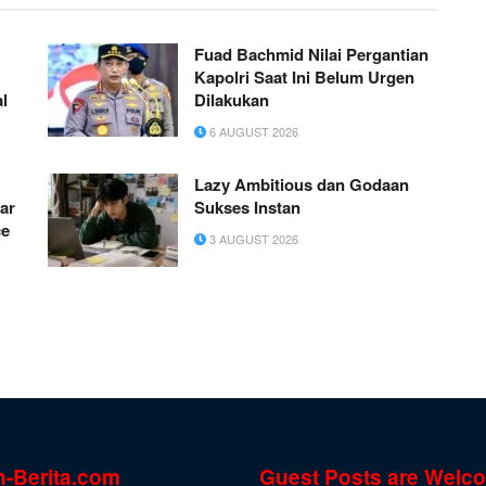
Fuad Bachmid Nilai Pergantian
Kapolri Saat Ini Belum Urgen
al
Dilakukan
6 AUGUST 2026
Lazy Ambitious dan Godaan
ar
Sukses Instan
ce
3 AUGUST 2026
n-Berita.com
Guest Posts are Welc