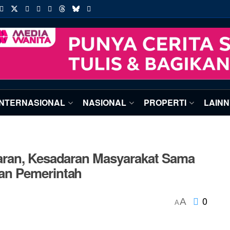
INTERNASIONAL
NASIONAL
PROPERTI
LAIN
aran, Kesadaran Masyarakat Sama
an Pemerintah
0
A
A