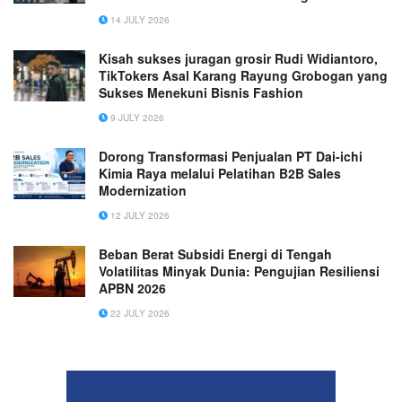
Surabaya bagi Beryl Bakery di Desa Ngawen,
14 JULY 2026
Kabupaten Gresik
Kisah sukses juragan grosir Rudi Widiantoro,
TikTokers Asal Karang Rayung Grobogan yang
Sukses Menekuni Bisnis Fashion
9 JULY 2026
Dorong Transformasi Penjualan PT Dai-ichi
Kimia Raya melalui Pelatihan B2B Sales
Modernization
12 JULY 2026
Beban Berat Subsidi Energi di Tengah
Volatilitas Minyak Dunia: Pengujian Resiliensi
APBN 2026
22 JULY 2026