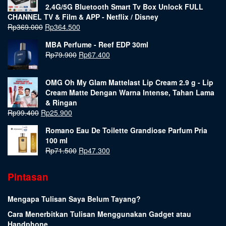
2.4G/5G Bluetooth Smart Tv Box Unlock FULL
CHANNEL TV & Film & APP - Netflix / Disney
Rp
369.000
Rp
364.500
MBA Perfume - Reef EDP 30ml
Rp
79.900
Rp
67.400
OMG Oh My Glam Mattelast Lip Cream 2.9 g - Lip
Cream Matte Dengan Warna Intense, Tahan Lama
& Ringan
Rp
99.400
Rp
25.900
Romano Eau De Toilette Grandiose Parfum Pria
100 ml
Rp
71.500
Rp
47.300
Pintasan
Mengapa Tulisan Saya Belum Tayang?
Cara Menerbitkan Tulisan Menggunakan Gadget atau
Handphone