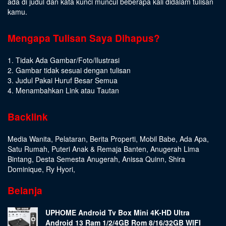
ada di judul dan kata kunci muncul beberapa kali didalam tulisan
kamu.
Mengapa Tulisan Saya Dihapus?
1. Tidak Ada Gambar/Foto/Ilustrasi
2. Gambar tidak sesuai dengan tulisan
3. Judul Pakai Huruf Besar Semua
4. Menambahkan Link atau Tautan
Backlink
Media Wanita
,
Pelataran
,
Berita Properti
,
Mobil Babe
,
Ada Apa
,
Satu Rumah
,
Puteri Anak & Remaja Banten
,
Anugerah Lima
Bintang
,
Desta Semesta Anugerah
,
Anissa Quinn
,
Shira
Dominique
,
Ry Hyori
,
Belanja
UPHOME Android Tv Box Mini 4K-HD Ultra
Android 13 Ram 1/2/4GB Rom 8/16/32GB WIFI