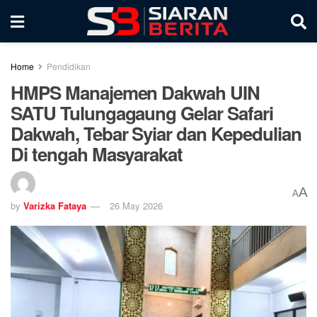
Home
Pendidikan
HMPS Manajemen Dakwah UIN
SATU Tulungagaung Gelar Safari
Dakwah, Tebar Syiar dan Kepedulian
Di tengah Masyarakat
A
A
by
Varizka Fataya
26 May 2026