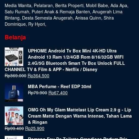
Media Wanita
,
Pelataran
,
Berita Properti
,
Mobil Babe
,
Ada Apa
,
Satu Rumah
,
Puteri Anak & Remaja Banten
,
Anugerah Lima
Bintang
,
Desta Semesta Anugerah
,
Anissa Quinn
,
Shira
Dominique
,
Ry Hyori
,
Belanja
UPHOME Android Tv Box Mini 4K-HD Ultra
Android 13 Ram 1/2/4GB Rom 8/16/32GB WIFI
2.4G/5G Bluetooth Smart Tv Box Unlock FULL
CHANNEL TV & Film & APP - Netflix / Disney
Rp
369.000
Rp
364.500
MBA Perfume - Reef EDP 30ml
Rp
79.900
Rp
67.400
OMG Oh My Glam Mattelast Lip Cream 2.9 g - Lip
Cream Matte Dengan Warna Intense, Tahan Lama
& Ringan
Rp
99.400
Rp
25.900