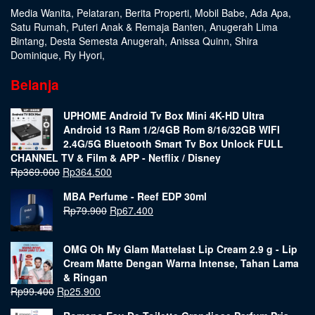
Media Wanita
,
Pelataran
,
Berita Properti
,
Mobil Babe
,
Ada Apa
,
Satu Rumah
,
Puteri Anak & Remaja Banten
,
Anugerah Lima
Bintang
,
Desta Semesta Anugerah
,
Anissa Quinn
,
Shira
Dominique
,
Ry Hyori
,
Belanja
UPHOME Android Tv Box Mini 4K-HD Ultra
Android 13 Ram 1/2/4GB Rom 8/16/32GB WIFI
2.4G/5G Bluetooth Smart Tv Box Unlock FULL
CHANNEL TV & Film & APP - Netflix / Disney
Rp
369.000
Rp
364.500
MBA Perfume - Reef EDP 30ml
Rp
79.900
Rp
67.400
OMG Oh My Glam Mattelast Lip Cream 2.9 g - Lip
Cream Matte Dengan Warna Intense, Tahan Lama
& Ringan
Rp
99.400
Rp
25.900