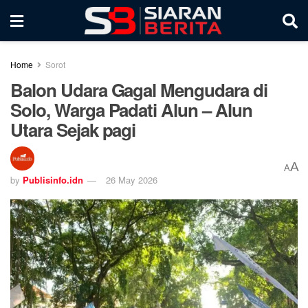
Home
Sorot
Balon Udara Gagal Mengudara di
Solo, Warga Padati Alun – Alun
Utara Sejak pagi
A
A
by
Publisinfo.idn
26 May 2026