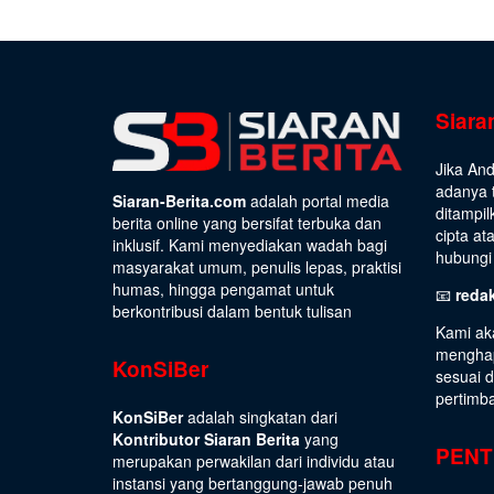
Siara
Jika An
adanya t
Siaran-Berita.com
adalah portal media
ditampil
berita online yang bersifat terbuka dan
cipta at
inklusif. Kami menyediakan wadah bagi
hubungi 
masyarakat umum, penulis lepas, praktisi
humas, hingga pengamat untuk
📧
reda
berkontribusi dalam bentuk tulisan
Kami ak
menghap
KonSiBer
sesuai 
pertimb
KonSiBer
adalah singkatan dari
Kontributor Siaran Berita
yang
PENT
merupakan perwakilan dari individu atau
instansi yang bertanggung-jawab penuh