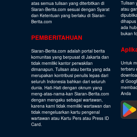
Tulisan 
atas semua tulisan yang diterbitkan di
atau gam
Siaran-Berita.com sesuai dengan
Syarat
dipublik
dan Ketentuan
yang berlaku di Siaran-
dihapus
Berita.com
ada hub
bukan fo
PEMBERITAHUAN
Aplik
Siaran-Berita.com adalah portal berita
komunitas yang berpusat di Jakarta dan
Untuk m
tidak memiliki kantor perwakilan
terbaru 
dimanapun. Tulisan atau berita yang ada
download
merupakan kontribusi penulis lepas dari
di Goog
seluruh Indonesia bahkan dari seluruh
membaca
dunia. Hati-Hati dengan oknum yang
Anda
meng-atas-nama-kan Siaran-Berita.com
dengan mengaku sebagai wartawan,
karena kami tidak memiliki wartawan dan
tidak mengeluarkan kartu pengenal
wartawan atau Kartu Pers atau Press ID
Card.