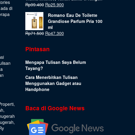
tories
Rp
99.400
Rp
25.900
 ada di
erapa
Romano Eau De Toilette
Grandiose Parfum Pria 100
ml
Rp
71.500
Rp
47.300
Pintasan
si
Mengapa Tulisan Saya Belum
ulisan
Tayang?
ua
an
Cara Menerbitkan Tulisan
Menggunakan Gadget atau
Handphone
Properti
,
Baca di Google News
ah
,
nugerah
nugerah
,
Ry