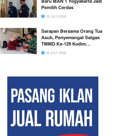
Baru MAN 1 Yogyakarta Jadi
Pemilih Cerdas
16 JULY 2026
Sarapan Bersama Orang Tua
Asuh, Penyemangat Satgas
TMMD Ke-129 Kodim
0601/Pandeglang
29 JULY 2026