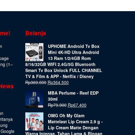
ome!
Belanja
on
UPHOME Android Tv Box
Mini 4K-HD Ultra Android
epage
13 Ram 1/2/4GB Rom
ing (1–
8/16/32GB WIFI 2.4G/5G Bluetooth
Smart Tv Box Unlock FULL CHANNEL
TV & Film & APP - Netflix / Disney
Rp
369.000
Rp
364.500
 News
MBA Perfume - Reef EDP
30ml
Rp
79.900
Rp
67.400
an
OMG Oh My Glam
ritanya
Mattelast Lip Cream 2.9 g -
sung
Lip Cream Matte Dengan
 Google
Warna Intense, Tahan Lama & Ringan