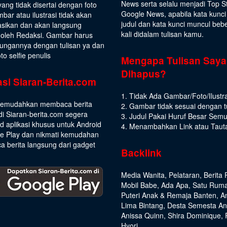
News serta selalu menjadi Top S
yang tidak disertai dengan foto
Google News, apabila kata kunci
bar atau ilustrasi tidak akan
judul dan kata kunci muncul beb
asikan dan akan langsung
kali didalam tulisan kamu.
 oleh Redaksi. Gambar harus
ungannya dengan tulisan ya dan
to selfie penulis
Mengapa Tulisan Saya
Dihapus?
asi Siaran-Berita.com
1. Tidak Ada Gambar/Foto/Ilustra
emudahkan membaca berita
2. Gambar tidak sesuai dengan t
di Siaran-berita.com segera
3. Judul Pakai Huruf Besar Sem
 aplikasi khusus untuk Android
4. Menambahkan Link atau Taut
le Play dan nikmati kemudahan
 berita langsung dari gadget
Backlink
Media Wanita
,
Pelataran
,
Berita 
Mobil Babe
,
Ada Apa
,
Satu Rum
Puteri Anak & Remaja Banten
,
A
Lima Bintang
,
Desta Semesta A
Anissa Quinn
,
Shira Dominique
,
Hyori
,