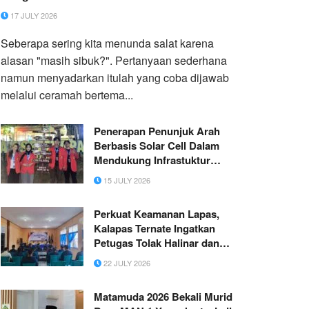
17 JULY 2026
Seberapa sering kita menunda salat karena
alasan "masih sibuk?". Pertanyaan sederhana
namun menyadarkan itulah yang coba dijawab
melalui ceramah bertema...
Penerapan Penunjuk Arah
Berbasis Solar Cell Dalam
Mendukung Infrastuktur
Informasi Desa Asempapak,
15 JULY 2026
Kecamatan Sidayu,
Kabupaten Gresik
Perkuat Keamanan Lapas,
Kalapas Ternate Ingatkan
Petugas Tolak Halinar dan
Jaga Profesionalisme
22 JULY 2026
Matamuda 2026 Bekali Murid