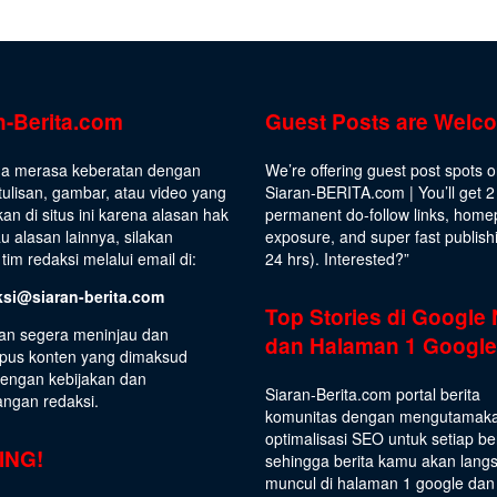
n-Berita.com
Guest Posts are Welc
da merasa keberatan dengan
We’re offering guest post spots 
ulisan, gambar, atau video yang
Siaran-BERITA.com | You’ll get 2
kan di situs ini karena alasan hak
permanent do-follow links, hom
au alasan lainnya, silakan
exposure, and super fast publish
tim redaksi melalui email di:
24 hrs).
Interested
?”
ksi@siaran-berita.com
Top Stories di Google
an segera meninjau dan
dan Halaman 1 Google
us konten yang dimaksud
dengan kebijakan dan
Siaran-Berita.com portal berita
angan redaksi.
komunitas dengan mengutamak
optimalisasi SEO untuk setiap be
ING!
sehingga berita kamu akan lang
muncul di halaman 1 google dan