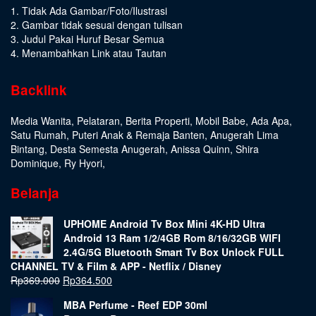
1. Tidak Ada Gambar/Foto/Ilustrasi
2. Gambar tidak sesuai dengan tulisan
3. Judul Pakai Huruf Besar Semua
4. Menambahkan Link atau Tautan
Backlink
Media Wanita
,
Pelataran
,
Berita Properti
,
Mobil Babe
,
Ada Apa
,
Satu Rumah
,
Puteri Anak & Remaja Banten
,
Anugerah Lima
Bintang
,
Desta Semesta Anugerah
,
Anissa Quinn
,
Shira
Dominique
,
Ry Hyori
,
Belanja
UPHOME Android Tv Box Mini 4K-HD Ultra
Android 13 Ram 1/2/4GB Rom 8/16/32GB WIFI
2.4G/5G Bluetooth Smart Tv Box Unlock FULL
CHANNEL TV & Film & APP - Netflix / Disney
Rp
369.000
Rp
364.500
MBA Perfume - Reef EDP 30ml