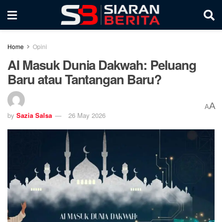
Home
Opini
AI Masuk Dunia Dakwah: Peluang
Baru atau Tantangan Baru?
A
A
by
Sazia Salsa
26 May 2026