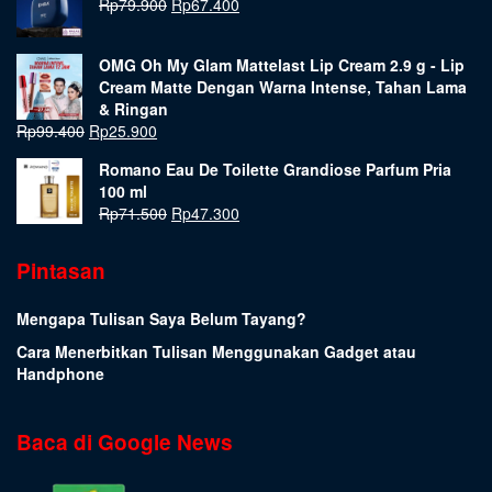
Rp
79.900
Rp
67.400
OMG Oh My Glam Mattelast Lip Cream 2.9 g - Lip
Cream Matte Dengan Warna Intense, Tahan Lama
& Ringan
Rp
99.400
Rp
25.900
Romano Eau De Toilette Grandiose Parfum Pria
100 ml
Rp
71.500
Rp
47.300
Pintasan
Mengapa Tulisan Saya Belum Tayang?
Cara Menerbitkan Tulisan Menggunakan Gadget atau
Handphone
Baca di Google News