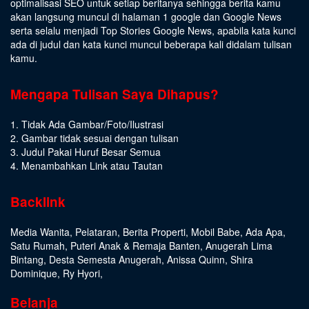
optimalisasi SEO untuk setiap beritanya sehingga berita kamu
akan langsung muncul di halaman 1 google dan Google News
serta selalu menjadi Top Stories Google News, apabila kata kunci
ada di judul dan kata kunci muncul beberapa kali didalam tulisan
kamu.
Mengapa Tulisan Saya Dihapus?
1. Tidak Ada Gambar/Foto/Ilustrasi
2. Gambar tidak sesuai dengan tulisan
3. Judul Pakai Huruf Besar Semua
4. Menambahkan Link atau Tautan
Backlink
Media Wanita
,
Pelataran
,
Berita Properti
,
Mobil Babe
,
Ada Apa
,
Satu Rumah
,
Puteri Anak & Remaja Banten
,
Anugerah Lima
Bintang
,
Desta Semesta Anugerah
,
Anissa Quinn
,
Shira
Dominique
,
Ry Hyori
,
Belanja