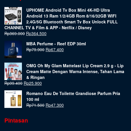
UPHOME Android Tv Box Mini 4K-HD Ultra
Android 13 Ram 1/2/4GB Rom 8/16/32GB WIFI
2.4G/5G Bluetooth Smart Tv Box Unlock FULL
CHANNEL TV & Film & APP - Netflix / Disney
Rp
369.000
Rp
364.500
MBA Perfume - Reef EDP 30ml
Rp
79.900
Rp
67.400
OMG Oh My Glam Mattelast Lip Cream 2.9 g - Lip
Cream Matte Dengan Warna Intense, Tahan Lama
& Ringan
Rp
99.400
Rp
25.900
Romano Eau De Toilette Grandiose Parfum Pria
100 ml
Rp
71.500
Rp
47.300
Pintasan