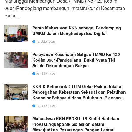
Manunggal Membangun Desa (TMMD) Ke-129 Kodim
0601/Pandeglang membangun infrastruktur di Kecamatan
Patia,...
Peran Mahasiswa KKN sebagai Pendamping
UMKM dalam Menghadapi Era Digital
12 JULY 2026
Pelayanan Kesehatan Satgas TMMD Ke-129
Kodim 0601/Pandeglang, Bukti Nyata TNI
Selalu Dekat dengan Rakyat
26 JULY 2026
KKN-K Kelompok 2 UTM Gelar Psikoedukasi
Pencegahan Kekerasan Seksual dan Pelatihan
Konselor Sebaya didesa Buluharjo, Plaosan
Magetan
13 JULY 2026
Mahasiswa KKN PSDKU UB Kediri Hadirkan
Inovasi Aquaponik Go Galon dalam
Mewujudkan Pekarangan Pangan Lestari