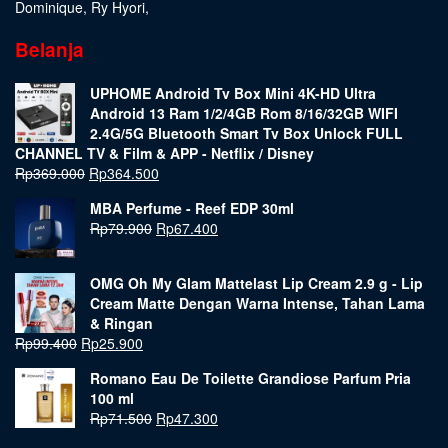
Dominique
,
Ry Hyori
,
Belanja
UPHOME Android Tv Box Mini 4K-HD Ultra
Android 13 Ram 1/2/4GB Rom 8/16/32GB WIFI
2.4G/5G Bluetooth Smart Tv Box Unlock FULL
CHANNEL TV & Film & APP - Netflix / Disney
Rp
369.000
Rp
364.500
MBA Perfume - Reef EDP 30ml
Rp
79.900
Rp
67.400
OMG Oh My Glam Mattelast Lip Cream 2.9 g - Lip
Cream Matte Dengan Warna Intense, Tahan Lama
& Ringan
Rp
99.400
Rp
25.900
Romano Eau De Toilette Grandiose Parfum Pria
100 ml
Rp
71.500
Rp
47.300