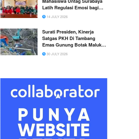
Mahasiswa Untag Surabaya
Latih Regulasi Emosi bagi
Kader PKK di Sidayu
14 JULY 2026
Surati Presiden, Kinerja
Satgas PKH Di Tambang
Emas Gunung Botak Maluku
Dipertanyakan
30 JULY 2026