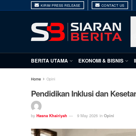
KIRIM PRESS RELEASE
CONTACT US
BERITA UTAMA
EKONOMI & BISNIS
Home
Opini
Pendidikan Inklusi dan Keseta
by
Hasna Khairiyah
9 May 2026
in
Opini