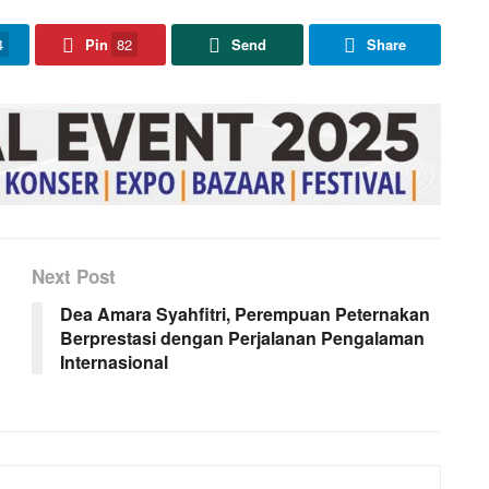
4
Pin
82
Send
Share
Next Post
Dea Amara Syahfitri, Perempuan Peternakan
Berprestasi dengan Perjalanan Pengalaman
Internasional