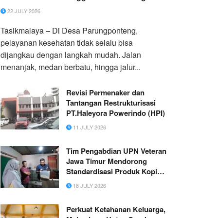
22 JULY 2026
Tasikmalaya – Di Desa Parungponteng,
pelayanan kesehatan tidak selalu bisa
dijangkau dengan langkah mudah. Jalan
menanjak, medan berbatu, hingga jalur...
Revisi Permenaker dan
Tantangan Restrukturisasi
PT.Haleyora Powerindo (HPI)
11 JULY 2026
Tim Pengabdian UPN Veteran
Jawa Timur Mendorong
Standardisasi Produk Kopi
Trenggalek melalui Pendataan
18 JULY 2026
Baseline Petani
Perkuat Ketahanan Keluarga,