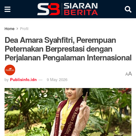
Home
Profil
Dea Amara Syahfitri, Perempuan
Peternakan Berprestasi dengan
Perjalanan Pengalaman Internasional
A
A
by
Publisinfo.idn
9 May 2026