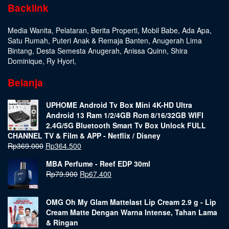
Backlink
Media Wanita
,
Pelataran
,
Berita Properti
,
Mobil Babe
,
Ada Apa
,
Satu Rumah
,
Puteri Anak & Remaja Banten
,
Anugerah Lima
Bintang
,
Desta Semesta Anugerah
,
Anissa Quinn
,
Shira
Dominique
,
Ry Hyori
,
Belanja
UPHOME Android Tv Box Mini 4K-HD Ultra
Android 13 Ram 1/2/4GB Rom 8/16/32GB WIFI
2.4G/5G Bluetooth Smart Tv Box Unlock FULL
CHANNEL TV & Film & APP - Netflix / Disney
Rp
369.000
Rp
364.500
MBA Perfume - Reef EDP 30ml
Rp
79.900
Rp
67.400
OMG Oh My Glam Mattelast Lip Cream 2.9 g - Lip
Cream Matte Dengan Warna Intense, Tahan Lama
& Ringan