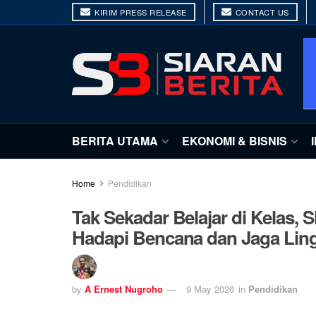
KIRIM PRESS RELEASE
CONTACT US
BERITA UTAMA
EKONOMI & BISNIS
Home
Pendidikan
Tak Sekadar Belajar di Kelas, 
Hadapi Bencana dan Jaga Li
by
A Ernest Nugroho
9 May 2026
in
Pendidikan