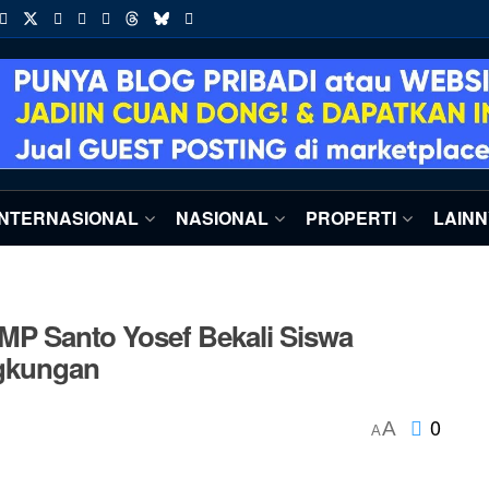
INTERNASIONAL
NASIONAL
PROPERTI
LAIN
SMP Santo Yosef Bekali Siswa
ngkungan
0
A
A