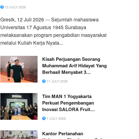
Pegundan
13 JULY 2026
Gresik, 12 Juli 2026 --- Sejumlah mahasiswa
Universitas 17 Agustus 1945 Surabaya
melaksanakan program pengabdian masyarakat
melalui Kuliah Kerja Nyata...
Kisah Perjuangan Seorang
Muhammad Arif Hidayat Yang
Berhasil Menyabet 3
Nominasi Bergengsi di Ajang
11 JULY 2026
Live Fest
Tim MAN 1 Yogyakarta
Perkuat Pengembangan
Inovasi SALORA Fruit
Leather
7 JULY 2026
Kantor Pertanahan