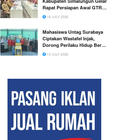
Kabupaten Simalungun Gelar
Rapat Persiapan Awal GTRA
Tahun 2026
18 JULY 2026
Mahasiswa Untag Surabaya
Ciptakan Wastafel Injak,
Dorong Perilaku Hidup Bersih
dan Sehat di Pengajian Desa
13 JULY 2026
Pegundan, Kecamatan
Bungah Kabupaten Gresik