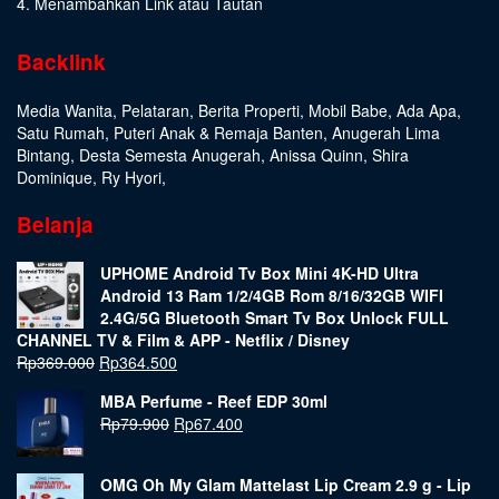
4. Menambahkan Link atau Tautan
Backlink
Media Wanita
,
Pelataran
,
Berita Properti
,
Mobil Babe
,
Ada Apa
,
Satu Rumah
,
Puteri Anak & Remaja Banten
,
Anugerah Lima
Bintang
,
Desta Semesta Anugerah
,
Anissa Quinn
,
Shira
Dominique
,
Ry Hyori
,
Belanja
UPHOME Android Tv Box Mini 4K-HD Ultra
Android 13 Ram 1/2/4GB Rom 8/16/32GB WIFI
2.4G/5G Bluetooth Smart Tv Box Unlock FULL
CHANNEL TV & Film & APP - Netflix / Disney
Rp
369.000
Rp
364.500
MBA Perfume - Reef EDP 30ml
Rp
79.900
Rp
67.400
OMG Oh My Glam Mattelast Lip Cream 2.9 g - Lip