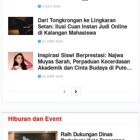
Diego ke Jakarta
3 JULY 2026
Dari Tongkrongan ke Lingkaran
Setan: Ilusi Cuan Instan Judi Online
di Kalangan Mahasiswa
30 JUNE 2026
Inspirasi Siswi Berprestasi: Najwa
Muyas Sarah, Perpaduan Kecerdasan
Akademik dan Cinta Budaya di Puteri
Kebaya DKI 2026
24 JUNE 2026
Hiburan
dan Event
Raih Dukungan Dinas