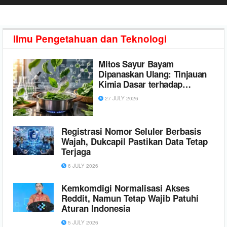
Ilmu Pengetahuan
dan Teknologi
Mitos Sayur Bayam
Dipanaskan Ulang: Tinjauan
Kimia Dasar terhadap
Oksidasi Vitamin C dan
27 JULY 2026
Pembentukan Senyawa
Toksik
Registrasi Nomor Seluler Berbasis
Wajah, Dukcapil Pastikan Data Tetap
Terjaga
6 JULY 2026
Kemkomdigi Normalisasi Akses
Reddit, Namun Tetap Wajib Patuhi
Aturan Indonesia
5 JULY 2026