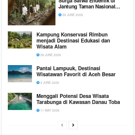
Surga Satwa Endemik di
Jantung Taman Nasional
Ujung Kulon
29 JUNE 2026
Kampung Konservasi Rimbun
menjadi Destinasi Edukasi dan
Wisata Alam
28 JUNE 2026
Pantai Lampuuk, Destinasi
Wisatawan Favorit di Aceh Besar
4 JUNE 2026
Menggali Potensi Desa Wisata
Tarabunga di Kawasan Danau Toba
11 MAY 2026