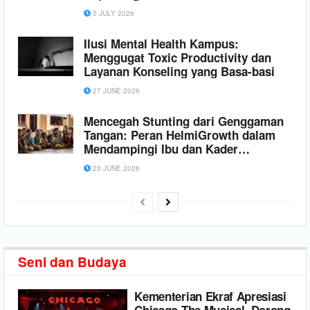
Diutamakan
5 JULY 2026
Ilusi Mental Health Kampus:
Menggugat Toxic Productivity dan
Layanan Konseling yang Basa-basi
27 JUNE 2026
Mencegah Stunting dari Genggaman
Tangan: Peran HelmiGrowth dalam
Mendampingi Ibu dan Kader
Posyandu
23 JUNE 2026
Seni dan Budaya
Kementerian Ekraf Apresiasi
Chicago The Musical, Dorong