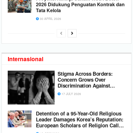
2026 Didukung Penguatan Kontrak dan
Tata Kelola
30 APRIL 2026
Internasional
Stigma Across Borders:
Concern Grows Over
Discrimination Against
Shincheonji Members Abroad
17 JULY 2026
Detention of a 95-Year-Old Religious
Leader Damages Korea’s Reputation:
European Scholars of Religion Call
for the Release of Chairman Lee Man-