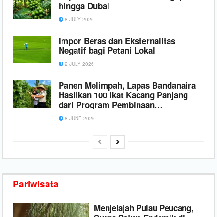
hingga Dubai
8 JULY 2026
Impor Beras dan Eksternalitas
Negatif bagi Petani Lokal
2 JULY 2026
Panen Melimpah, Lapas Bandanaira
Hasilkan 100 Ikat Kacang Panjang
dari Program Pembinaan
Kemandirian di Lahan SAE
8 JUNE 2026
Pariwisata
Menjelajah Pulau Peucang,