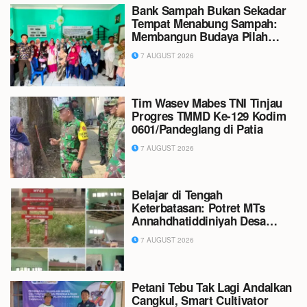
Bank Sampah Bukan Sekadar
Tempat Menabung Sampah:
Membangun Budaya Pilah
Sampah dari Rumah
7 AUGUST 2026
Tim Wasev Mabes TNI Tinjau
Progres TMMD Ke-129 Kodim
0601/Pandeglang di Patia
7 AUGUST 2026
Belajar di Tengah
Keterbatasan: Potret MTs
Annahdhatiddiniyah Desa
Dusun Mudo
7 AUGUST 2026
Petani Tebu Tak Lagi Andalkan
Cangkul, Smart Cultivator