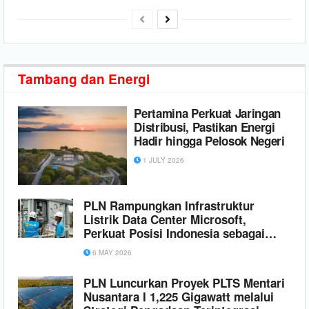
Tambang
dan Energi
Pertamina Perkuat Jaringan
Distribusi, Pastikan Energi
Hadir hingga Pelosok Negeri
1 JULY 2026
PLN Rampungkan Infrastruktur
Listrik Data Center Microsoft,
Perkuat Posisi Indonesia sebagai
Pusat Pertumbuhan Ekonomi Digital
6 MAY 2026
PLN Luncurkan Proyek PLTS Mentari
Nusantara I 1,225 Gigawatt melalui