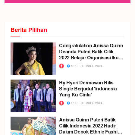
Berita
Pilihan
Congratulation Anissa Quinn
Deanda Puteri Batik Cilik
2022 Belajar Organisasi Ikuti
Pemilihan Ketua dan Wakil
18 SEPTEMBER 2024
Ketua Osis
Ry Hyori Dermawan Rilis
Single Berjudul ‘Indonesia
Yang Ku Cinta’
13 SEPTEMBER 2024
Anissa Quinn Puteri Batik
Cilik Indonesia 2022 Hadir
Dalam Depok Ethnic Fashion