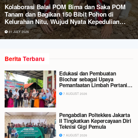
Raih Dukungan Dinas Pariwisata Kota
Tangerang Selatan, Puteri Anak dan Puteri
Remaja Banten 2026 Siap Melaju ke Tingkat
Nasional
30 JULY 2026
Berita
Terbaru
Edukasi dan Pembuatan
Biochar sebagai Upaya
Pemanfaatan Limbah Pertanian
di Gampong Sambongan Baro
7 AUGUST 2026
Pengabdian Poltekkes Jakarta
II Tingkatkan Kepercayaan Diri
Teknisi Gigi Pemula
7 AUGUST 2026