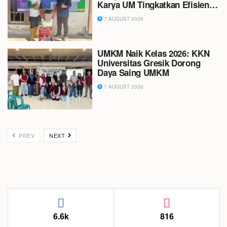
Karya UM Tingkatkan Efisiensi
Perawatan Lahan di Kediri
7 AUGUST 2026
UMKM Naik Kelas 2026: KKN
Universitas Gresik Dorong
Daya Saing UMKM
7 AUGUST 2026
PREV
NEXT
6.6k
816