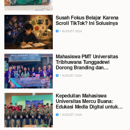
Susah Fokus Belajar Karena
Scroll TikTok? Ini Solusinya
7 AUGUST 2026
Mahasiswa PMT Universitas
Tribhuwana Tunggadewi
Dorong Branding dan
Digitalisasi UMKM di Dusun
7 AUGUST 2026
Gagar dan Dusun Sayang
Kepedulian Mahasiswa
Universitas Mercu Buana:
Edukasi Media Digital untuk
Generasi Muda Melalui Kuliah
7 AUGUST 2026
Peduli Negeri di SMK
Muhammadiyah 1 Tangerang