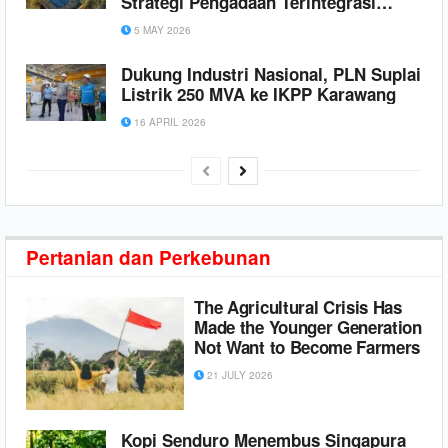
Strategi Pengadaan Terintegrasi
GIGA ONE
5 MAY 2026
Dukung Industri Nasional, PLN Suplai
Listrik 250 MVA ke IKPP Karawang
16 APRIL 2026
Pertanian dan
Perkebunan
The Agricultural Crisis Has
Made the Younger Generation
Not Want to Become Farmers
21 JULY 2026
Kopi Senduro Menembus Singapura