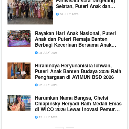
Pariwisata Kota Tangerang
Selatan, Puteri Anak dan
Puteri Remaja Banten 2026
30 JULY 2026
Siap Melaju ke Tingkat
Nasional
Rayakan Hari Anak Nasional, Puteri
Anak dan Puteri Remaja Banten
Berbagi Keceriaan Bersama Anak
Lapak Pemulung
28 JULY 2026
Hiranindya Heryunanisita Ichwan,
Puteri Anak Banten Budaya 2026 Raih
Penghargaan di AYIMUN BSD 2026
22 JULY 2026
Harumkan Nama Bangsa, Chelsi
Chiapinsky Heryadi Raih Medali Emas
di WICO 2026 Lewat Inovasi Pemurni
Udara
22 JULY 2026