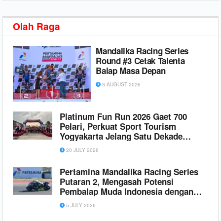
Olah Raga
Mandalika Racing Series
Round #3 Cetak Talenta
Balap Masa Depan
3 AUGUST 2026
Platinum Fun Run 2026 Gaet 700
Pelari, Perkuat Sport Tourism
Yogyakarta Jelang Satu Dekade
Platinum Hotel
20 JULY 2026
Pertamina Mandalika Racing Series
Putaran 2, Mengasah Potensi
Pembalap Muda Indonesia dengan
Regulasi Standar Internasional
5 JULY 2026