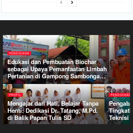
PENDIDIKAN
Edukasi dan Pembuatan Biochar
sebagai Upaya Pemanfaatan Limbah
Pertanian di Gampong Sambongan
Baro
PROFIL
PENDIDIKAN
Mengajar dari Hati, Belajar Tanpa
Pengabdi
Henti: Dedikasi Dr. Tatang, M.Pd.
Tingkatk
di Balik Papan Tulis SD
Teknisi 