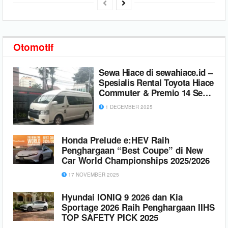
Otomotif
Sewa Hiace di sewahiace.id –
Spesialis Rental Toyota Hiace
Commuter & Premio 14 Seats
Terpercaya
1 DECEMBER 2025
Honda Prelude e:HEV Raih
Penghargaan “Best Coupe” di New
Car World Championships 2025/2026
17 NOVEMBER 2025
Hyundai IONIQ 9 2026 dan Kia
Sportage 2026 Raih Penghargaan IIHS
TOP SAFETY PICK 2025