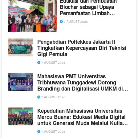
Edukasi dan Pembuatan
Biochar sebagai Upaya
Pemanfaatan Limbah
Pertanian di Gampong
7 AUGUST 2026
Sambongan Baro
Pengabdian Poltekkes Jakarta II
Tingkatkan Kepercayaan Diri Teknisi
Gigi Pemula
7 AUGUST 2026
Mahasiswa PMT Universitas
Tribhuwana Tunggadewi Dorong
Branding dan Digitalisasi UMKM di
Dusun Gagar dan Dusun Sayang
7 AUGUST 2026
Kepedulian Mahasiswa Universitas
Mercu Buana: Edukasi Media Digital
untuk Generasi Muda Melalui Kuliah
Peduli Negeri di SMK Muhammadiyah
7 AUGUST 2026
1 Tangerang