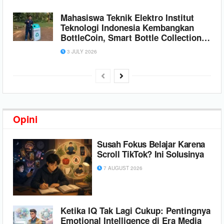
Mahasiswa Teknik Elektro Institut
Teknologi Indonesia Kembangkan
BottleCoin, Smart Bottle Collection
Station Berbasis IoT untuk
3 JULY 2026
Mendukung Daur Ulang Plastik
Opini
Susah Fokus Belajar Karena
Scroll TikTok? Ini Solusinya
7 AUGUST 2026
Ketika IQ Tak Lagi Cukup: Pentingnya
Emotional Intelligence di Era Media