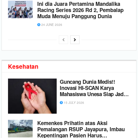
Ini dia Juara Pertamina Mandalika
Racing Series 2026 Rd 2, Pembalap
Muda Menuju Panggung Dunia
24 JUNE 2026
Kesehatan
Guncang Dunia Medis!!
Inovasi HI-SCAN Karya
Mahasiswa Unesa Siap Jadi
Senjata Pamungkas
15 JULY 2026
Indonesia Bebas HIV 2030
Kemenkes Prihatin atas Aksi
Pemalangan RSUP Jayapura, Imbau
Kepentingan Pasien Harus