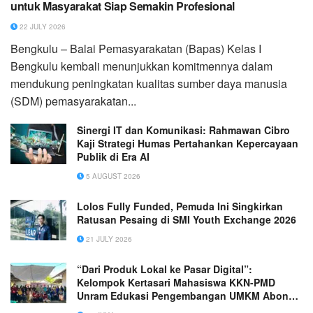
untuk Masyarakat Siap Semakin Profesional
22 JULY 2026
Bengkulu – Balai Pemasyarakatan (Bapas) Kelas I
Bengkulu kembali menunjukkan komitmennya dalam
mendukung peningkatan kualitas sumber daya manusia
(SDM) pemasyarakatan...
Sinergi IT dan Komunikasi: Rahmawan Cibro
Kaji Strategi Humas Pertahankan Kepercayaan
Publik di Era AI
5 AUGUST 2026
Lolos Fully Funded, Pemuda Ini Singkirkan
Ratusan Pesaing di SMI Youth Exchange 2026
21 JULY 2026
“Dari Produk Lokal ke Pasar Digital”:
Kelompok Kertasari Mahasiswa KKN-PMD
Unram Edukasi Pengembangan UMKM Abon
Ikan melalui Pemasaran Online (Digital