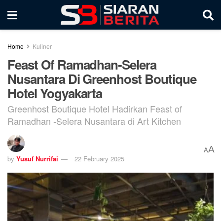
Home
Kuliner
Feast Of Ramadhan-Selera
Nusantara Di Greenhost Boutique
Hotel Yogyakarta
Greenhost Boutique Hotel Hadirkan Feast of
Ramadhan -Selera Nusantara di Art Kitchen
A
A
by
Yusuf Nurrifai
22 February 2025