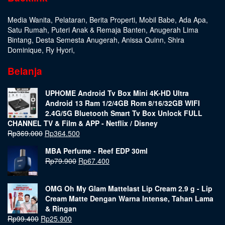
Media Wanita
,
Pelataran
,
Berita Properti
,
Mobil Babe
,
Ada Apa
,
Satu Rumah
,
Puteri Anak & Remaja Banten
,
Anugerah Lima
Bintang
,
Desta Semesta Anugerah
,
Anissa Quinn
,
Shira
Dominique
,
Ry Hyori
,
Belanja
UPHOME Android Tv Box Mini 4K-HD Ultra
Android 13 Ram 1/2/4GB Rom 8/16/32GB WIFI
2.4G/5G Bluetooth Smart Tv Box Unlock FULL
CHANNEL TV & Film & APP - Netflix / Disney
Rp
369.000
Rp
364.500
MBA Perfume - Reef EDP 30ml
Rp
79.900
Rp
67.400
OMG Oh My Glam Mattelast Lip Cream 2.9 g - Lip
Cream Matte Dengan Warna Intense, Tahan Lama
& Ringan
Rp
99.400
Rp
25.900