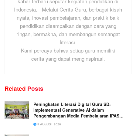
kabar terbaru seputar kegiatan pendidikan di
Indonesia. Melalui Cerita Guru, berbagai kisah
nyata, inovasi pembelajaran, dan praktik baik
pendidikan disampaikan dengan cara yang
ringan, bermakna, dan membangun semangat
literasi.
Kami percaya bahwa setiap guru memiliki
cerita yang dapat menginspirasi.
Related
Posts
Peningkatan Literasi Digital Guru SD:
Implementasi Generative AI dalam
Pengembangan Media Pembelajaran IPAS
Terpadu yang Inovatif
9 AUGUST 2026