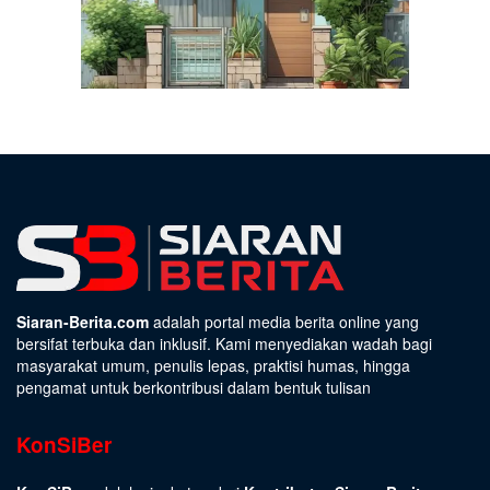
Siaran-Berita.com
adalah portal media berita online yang
bersifat terbuka dan inklusif. Kami menyediakan wadah bagi
masyarakat umum, penulis lepas, praktisi humas, hingga
pengamat untuk berkontribusi dalam bentuk tulisan
KonSiBer