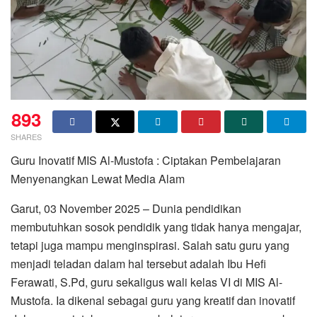
893
SHARES
Guru Inovatif MIS Al-Mustofa : Ciptakan Pembelajaran
Menyenangkan Lewat Media Alam
Garut, 03 November 2025 – Dunia pendidikan
membutuhkan sosok pendidik yang tidak hanya mengajar,
tetapi juga mampu menginspirasi. Salah satu guru yang
menjadi teladan dalam hal tersebut adalah Ibu Hefi
Ferawati, S.Pd, guru sekaligus wali kelas VI di MIS Al-
Mustofa. Ia dikenal sebagai guru yang kreatif dan inovatif