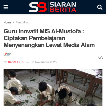
Home
Pendidikan
Guru Inovatif MIS Al-Mustofa :
Ciptakan Pembelajaran
Menyenangkan Lewat Media Alam
A
A
by
Cerita Guru
3 November 2025