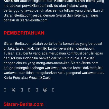
KonSiBer
adalah singkatan dari
Kontributor Siaran Berita
yang
merupakan perwakilan dari individu atau instansi yang
bertanggung-jawab penuh atas semua tulisan yang diterbitkan di
Siaran-Berita.com sesuai dengan
Syarat dan Ketentuan
yang
berlaku di Siaran-Berita.com
PEMBERITAHUAN
Siaran-Berita.com adalah portal berita komunitas yang berpusat
di Jakarta dan tidak memiliki kantor perwakilan dimanapun.
Tulisan atau berita yang ada merupakan kontribusi penulis lepas
dari seluruh Indonesia bahkan dari seluruh dunia. Hati-Hati
dengan oknum yang meng-atas-nama-kan Siaran-Berita.com
dengan mengaku sebagai wartawan, karena kami tidak memiliki
wartawan dan tidak mengeluarkan kartu pengenal wartawan atau
Kartu Pers atau Press ID Card.
Siaran-Berita.com