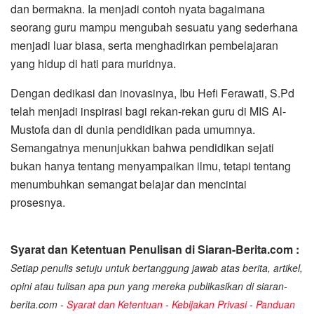
dan bermakna. Ia menjadi contoh nyata bagaimana
seorang guru mampu mengubah sesuatu yang sederhana
menjadi luar biasa, serta menghadirkan pembelajaran
yang hidup di hati para muridnya.
Dengan dedikasi dan inovasinya, Ibu Hefi Ferawati, S.Pd
telah menjadi inspirasi bagi rekan-rekan guru di MIS Al-
Mustofa dan di dunia pendidikan pada umumnya.
Semangatnya menunjukkan bahwa pendidikan sejati
bukan hanya tentang menyampaikan ilmu, tetapi tentang
menumbuhkan semangat belajar dan mencintai
prosesnya.
Syarat dan Ketentuan Penulisan di Siaran-Berita.com :
Setiap penulis setuju untuk bertanggung jawab atas berita, artikel,
opini atau tulisan apa pun yang mereka publikasikan di siaran-
berita.com -
Syarat dan Ketentuan
-
Kebijakan Privasi
-
Panduan