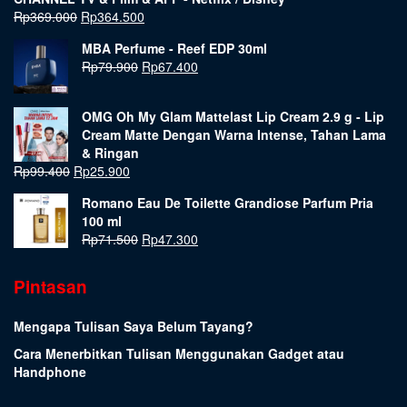
Rp
369.000
Rp
364.500
MBA Perfume - Reef EDP 30ml
Rp
79.900
Rp
67.400
OMG Oh My Glam Mattelast Lip Cream 2.9 g - Lip
Cream Matte Dengan Warna Intense, Tahan Lama
& Ringan
Rp
99.400
Rp
25.900
Romano Eau De Toilette Grandiose Parfum Pria
100 ml
Rp
71.500
Rp
47.300
Pintasan
Mengapa Tulisan Saya Belum Tayang?
Cara Menerbitkan Tulisan Menggunakan Gadget atau
Handphone