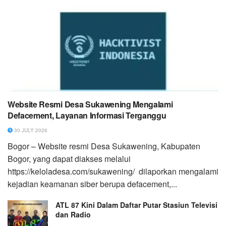
Website Resmi Desa Sukawening Mengalami
Defacement, Layanan Informasi Terganggu
30 JULY 2026
Bogor – Website resmi Desa Sukawening, Kabupaten
Bogor, yang dapat diakses melalui
https://keloladesa.com/sukawening/ dilaporkan mengalami
kejadian keamanan siber berupa defacement,...
ATL 87 Kini Dalam Daftar Putar Stasiun Televisi
dan Radio