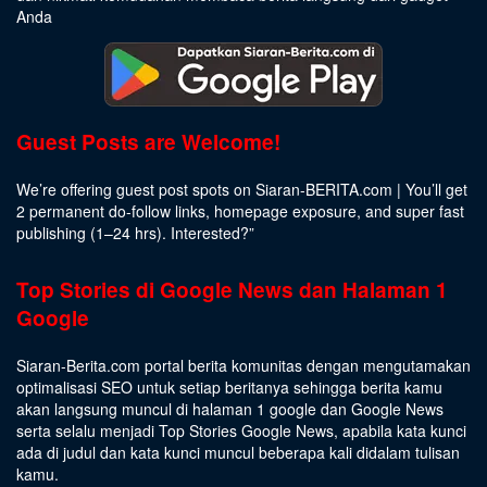
Anda
Guest Posts are Welcome!
We’re offering guest post spots on Siaran-BERITA.com | You’ll get
2 permanent do-follow links, homepage exposure, and super fast
publishing (1–24 hrs).
Interested
?”
Top Stories di Google News dan Halaman 1
Google
Siaran-Berita.com portal berita komunitas dengan mengutamakan
optimalisasi SEO untuk setiap beritanya sehingga berita kamu
akan langsung muncul di halaman 1 google dan Google News
serta selalu menjadi Top Stories Google News, apabila kata kunci
ada di judul dan kata kunci muncul beberapa kali didalam tulisan
kamu.