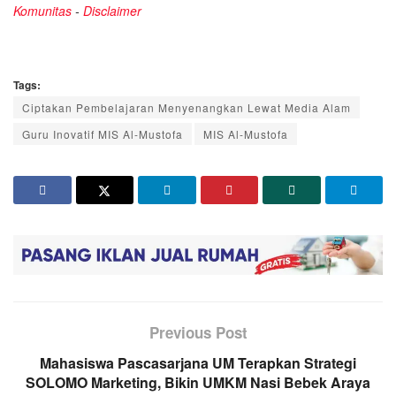
Komunitas
-
Disclaimer
Tags:
Ciptakan Pembelajaran Menyenangkan Lewat Media Alam
Guru Inovatif MIS Al-Mustofa
MIS Al-Mustofa
Previous Post
Mahasiswa Pascasarjana UM Terapkan Strategi
SOLOMO Marketing, Bikin UMKM Nasi Bebek Araya