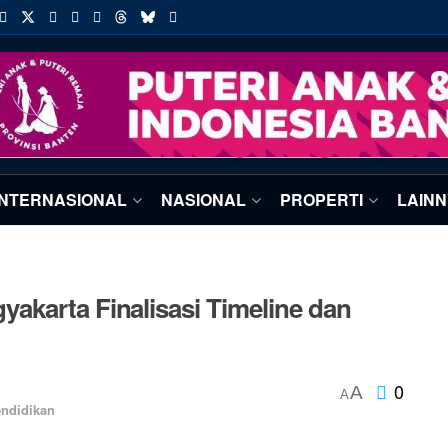
INTERNASIONAL
NASIONAL
PROPERTI
LAIN
akarta Finalisasi Timeline dan
0
A
A
ndidikan