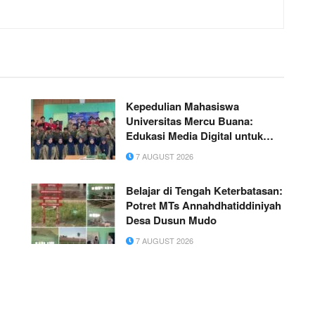
Kepedulian Mahasiswa
Universitas Mercu Buana:
Edukasi Media Digital untuk
Generasi Muda Melalui Kuliah
7 AUGUST 2026
Peduli Negeri di SMK
Muhammadiyah 1 Tangerang
Belajar di Tengah Keterbatasan:
Potret MTs Annahdhatiddiniyah
Desa Dusun Mudo
7 AUGUST 2026