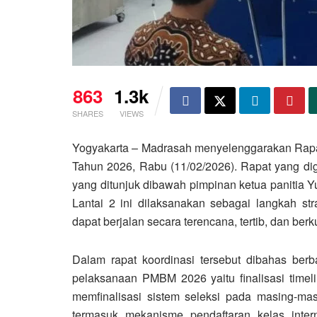
863
1.3k
SHARES
VIEWS
Yogyakarta – Madrasah menyelenggarakan Rap
Tahun 2026, Rabu (11/02/2026). Rapat yang dige
yang ditunjuk dibawah pimpinan ketua panitia Y
Lantai 2 ini dilaksanakan sebagai langkah s
dapat berjalan secara terencana, tertib, dan berku
Dalam rapat koordinasi tersebut dibahas ber
pelaksanaan PMBM 2026 yaitu finalisasi timelin
memfinalisasi sistem seleksi pada masing-ma
termasuk mekanisme pendaftaran kelas inte