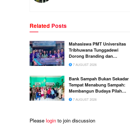
Related
Posts
Mahasiswa PMT Universitas
Tribhuwana Tunggadewi
Dorong Branding dan
Digitalisasi UMKM di Dusun
7 AUGUST 2026
Gagar dan Dusun Sayang
Bank Sampah Bukan Sekadar
Tempat Menabung Sampah:
Membangun Budaya Pilah
Sampah dari Rumah
7 AUGUST 2026
Please
login
to join discussion