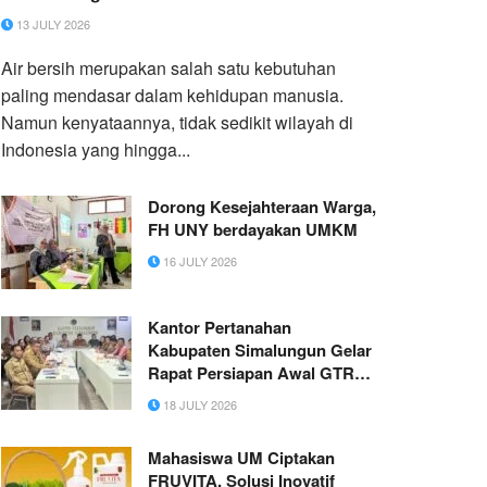
13 JULY 2026
Air bersih merupakan salah satu kebutuhan
paling mendasar dalam kehidupan manusia.
Namun kenyataannya, tidak sedikit wilayah di
Indonesia yang hingga...
Dorong Kesejahteraan Warga,
FH UNY berdayakan UMKM
16 JULY 2026
Kantor Pertanahan
Kabupaten Simalungun Gelar
Rapat Persiapan Awal GTRA
Tahun 2026
18 JULY 2026
Mahasiswa UM Ciptakan
FRUVITA, Solusi Inovatif