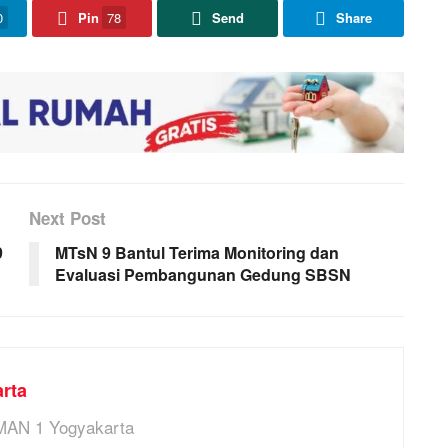
0
Pin
78
Send
Share
Next Post
9
MTsN 9 Bantul Terima Monitoring dan
Evaluasi Pembangunan Gedung SBSN
rta
MAN 1 Yogyakarta