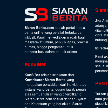
Siara
Jika An
adanya t
Siaran-Berita.com
adalah portal media
ditampil
berita online yang bersifat terbuka dan
cipta at
inklusif. Kami menyediakan wadah bagi
hubungi 
masyarakat umum, penulis lepas, praktisi
humas, hingga pengamat untuk
📧
reda
berkontribusi dalam bentuk tulisan
Kami ak
menghap
KonSiBer
sesuai 
pertimb
KonSiBer
adalah singkatan dari
Kontributor Siaran Berita
yang
PENT
merupakan perwakilan dari individu atau
instansi yang bertanggung-jawab penuh
Tulisan 
atas semua tulisan yang diterbitkan di
atau gam
Siaran-Berita.com sesuai dengan
Syarat
dipublik
dan Ketentuan
yang berlaku di Siaran-