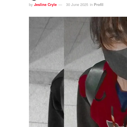
by
Jesline Cryle
30 June 2025
in
Profil