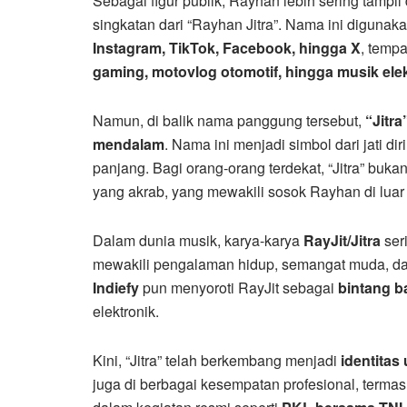
Sebagai figur publik, Rayhan lebih sering tam
singkatan dari “Rayhan Jitra”. Nama ini digunaka
Instagram, TikTok, Facebook, hingga X
, temp
gaming, motovlog otomotif, hingga musik ele
Namun, di balik nama panggung tersebut,
“Jitr
mendalam
. Nama ini menjadi simbol dari jati di
panjang. Bagi orang-orang terdekat, “Jitra” bu
yang akrab, yang mewakili sosok Rayhan di lua
Dalam dunia musik, karya-karya
RayJit/Jitra
ser
mewakili pengalaman hidup, semangat muda, dan re
Indiefy
pun menyoroti RayJit sebagai
bintang b
elektronik.
Kini, “Jitra” telah berkembang menjadi
identitas 
juga di berbagai kesempatan profesional, termas