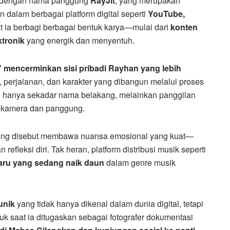
pil dengan nama panggung
RayJit
, yang merupakan
n dalam berbagai platform digital seperti
YouTube,
at ia berbagi berbagai bentuk karya—mulai dari
konten
ktronik
yang energik dan menyentuh.
a” mencerminkan sisi pribadi Rayhan yang lebih
ri, perjalanan, dan karakter yang dibangun melalui proses
kan hanya sekadar nama belakang, melainkan panggilan
r kamera dan panggung.
ing disebut membawa nuansa emosional yang kuat—
fleksi diri. Tak heran, platform distribusi musik seperti
aru yang sedang naik daun
dalam genre musik
unik
yang tidak hanya dikenal dalam dunia digital, tetapi
uk saat ia ditugaskan sebagai fotografer dokumentasi