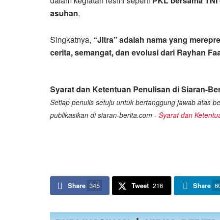
dalam kegiatan resmi seperti
PKL bersama TNI d
asuhan
.
Singkatnya,
“Jitra” adalah nama yang merepre
cerita, semangat, dan evolusi dari Rayhan Faa
Syarat dan Ketentuan Penulisan di Siaran-Ber
Setiap penulis setuju untuk bertanggung jawab atas ber
publikasikan di siaran-berita.com -
Syarat dan Ketentu
Share
345
Tweet
216
Share
6