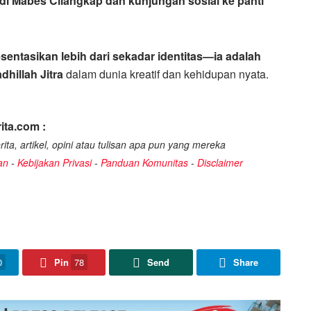
i Mabes Cilangkap dan kunjungan sosial ke panti
sentasikan lebih dari sekadar identitas—ia adalah
dhillah Jitra
dalam dunia kreatif dan kehidupan nyata.
ita.com :
ita, artikel, opini atau tulisan apa pun yang mereka
an
-
Kebijakan Privasi
-
Panduan Komunitas
-
Disclaimer
0
Pin
78
Send
Share