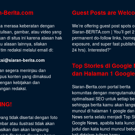
n-Berita.com
Guest Posts are Welc
da merasa keberatan dengan
We’re offering guest post spots 
ulisan, gambar, atau video yang
Siaran-BERITA.com | You’ll get 2
kan di situs ini karena alasan hak
permanent do-follow links, hom
au alasan lainnya, silakan
exposure, and super fast publish
tim redaksi melalui email di:
24 hrs).
Interested
?”
ksi@siaran-berita.com
Top Stories di Google
an segera meninjau dan
dan Halaman 1 Google
us konten yang dimaksud
dengan kebijakan dan
Siaran-Berita.com portal berita
angan redaksi.
komunitas dengan mengutamak
optimalisasi SEO untuk setiap be
ING!
sehingga berita kamu akan lang
muncul di halaman 1 google dan
News serta selalu menjadi Top S
yang tidak disertai dengan foto
Google News, apabila kata kunci
bar atau ilustrasi tidak akan
judul dan kata kunci muncul beb
asikan dan akan langsung
kali didalam tulisan kamu.