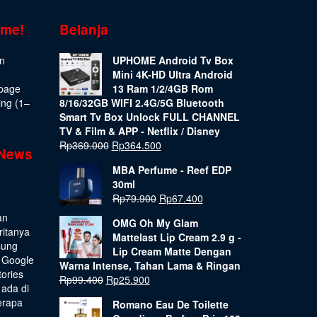
ome!
Belanja
on
UPHOME Android Tv Box
Mini 4K-HD Ultra Android
epage
13 Ram 1/2/4GB Rom
ing (1–
8/16/32GB WIFI 2.4G/5G Bluetooth
Smart Tv Box Unlock FULL CHANNEL
TV & Film & APP - Netflix / Disney
Rp
369.000
Rp
364.500
 News
MBA Perfume - Reef EDP
30ml
Rp
79.900
Rp
67.400
an
OMG Oh My Glam
ritanya
Mattelast Lip Cream 2.9 g -
sung
Lip Cream Matte Dengan
 Google
Warna Intense, Tahan Lama & Ringan
tories
Rp
99.400
Rp
25.900
 ada di
erapa
Romano Eau De Toilette