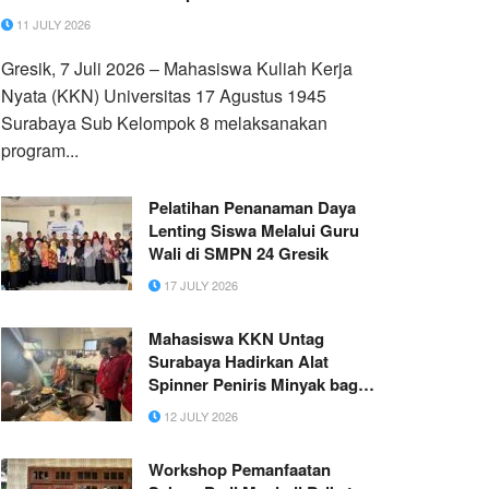
11 JULY 2026
Gresik, 7 Juli 2026 – Mahasiswa Kuliah Kerja
Nyata (KKN) Universitas 17 Agustus 1945
Surabaya Sub Kelompok 8 melaksanakan
program...
Pelatihan Penanaman Daya
Lenting Siswa Melalui Guru
Wali di SMPN 24 Gresik
17 JULY 2026
Mahasiswa KKN Untag
Surabaya Hadirkan Alat
Spinner Peniris Minyak bagi
UMKM Latansa di Desa
12 JULY 2026
Kemangi
Workshop Pemanfaatan