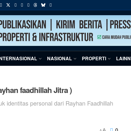
INTERNASIONAL
NASIONAL
PROPERTI
LAIN
yhan faadhillah Jitra )
uk identitas personal dari Rayhan Faadhillah
0
A
A