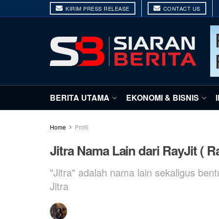
KIRIM PRESS RELEASE
CONTACT US
BERITA UTAMA
EKONOMI & BISNIS
Home
Profil
Jitra Nama Lain dari RayJit ( Ra
"Jitra" adalah nama lain sekaligus bent
Jitra