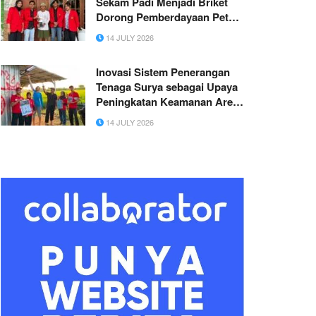
Sekam Padi Menjadi Briket
Dorong Pemberdayaan Petani
Desa Sidorejo
14 JULY 2026
Inovasi Sistem Penerangan
Tenaga Surya sebagai Upaya
Peningkatan Keamanan Area
Penyimpanan Pupuk oleh
14 JULY 2026
Mahasiswa KKN Untag
Surabaya