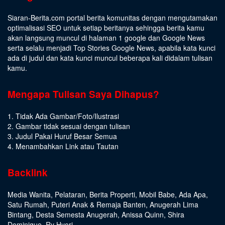
Siaran-Berita.com portal berita komunitas dengan mengutamakan
optimalisasi SEO untuk setiap beritanya sehingga berita kamu
akan langsung muncul di halaman 1 google dan Google News
serta selalu menjadi Top Stories Google News, apabila kata kunci
ada di judul dan kata kunci muncul beberapa kali didalam tulisan
kamu.
Mengapa Tulisan Saya Dihapus?
1. Tidak Ada Gambar/Foto/Ilustrasi
2. Gambar tidak sesuai dengan tulisan
3. Judul Pakai Huruf Besar Semua
4. Menambahkan Link atau Tautan
Backlink
Media Wanita
,
Pelataran
,
Berita Properti
,
Mobil Babe
,
Ada Apa
,
Satu Rumah
,
Puteri Anak & Remaja Banten
,
Anugerah Lima
Bintang
,
Desta Semesta Anugerah
,
Anissa Quinn
,
Shira
Dominique
,
Ry Hyori
,