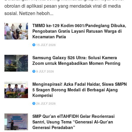
obrolan di aplikasi pesan yang mendadak viral di media
sosial. Netizen heboh...
TMMD ke-129 Kodim 0601/Pandeglang Dibuka,
Pengobatan Gratis Layani Ratusan Warga di
Kecamatan Patia
15 JULY 2026
Samsung Galaxy S26 Ultra: Solusi Kamera
Zoom untuk Mengabadikan Momen Penting
9 JULY 2026
Menginspirasi! Azka Fadal Haidar, Siswa SMPN
5 Sragen Borong Medali di Berbagai Ajang
Kompetisi
26 JULY 2026
SMP Qur’an elTAHFIDH Gelar Reorientasi
Santri, Usung Tema “Generasi Al-Qur’an
Generasi Peradaban”