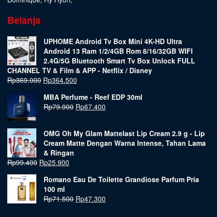
Belanja
UPHOME Android Tv Box Mini 4K-HD Ultra
Android 13 Ram 1/2/4GB Rom 8/16/32GB WIFI
2.4G/5G Bluetooth Smart Tv Box Unlock FULL
CHANNEL TV & Film & APP - Netflix / Disney
Rp
369.000
Rp
364.500
MBA Perfume - Reef EDP 30ml
Rp
79.900
Rp
67.400
OMG Oh My Glam Mattelast Lip Cream 2.9 g - Lip
Cream Matte Dengan Warna Intense, Tahan Lama
& Ringan
Rp
99.400
Rp
25.900
Romano Eau De Toilette Grandiose Parfum Pria
100 ml
Rp
71.500
Rp
47.300