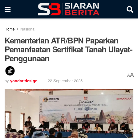
Home
Nasional
Kementerian ATR/BPN Paparkan
Pemanfaatan Sertifikat Tanah Ulayat-
Penggunaan
A
A
by
yoodartdesign
22 September 2025