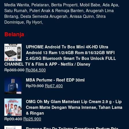
Media Wanita
,
Pelataran
,
Berita Properti
,
Mobil Babe
,
Ada Apa
,
Satu Rumah
,
Puteri Anak & Remaja Banten
,
Anugerah Lima
Bintang
,
Desta Semesta Anugerah
,
Anissa Quinn
,
Shira
Dominique
,
Ry Hyori
,
Belanja
UPHOME Android Tv Box Mini 4K-HD Ultra
Android 13 Ram 1/2/4GB Rom 8/16/32GB WIFI
2.4G/5G Bluetooth Smart Tv Box Unlock FULL
CHANNEL TV & Film & APP - Netflix / Disney
Rp
369.000
Rp
364.500
MBA Perfume - Reef EDP 30ml
Rp
79.900
Rp
67.400
OMG Oh My Glam Mattelast Lip Cream 2.9 g - Lip
Cream Matte Dengan Warna Intense, Tahan Lama
& Ringan
Rp
99.400
Rp
25.900
Romano Eau De Toilette Grandiose Parfum Pria