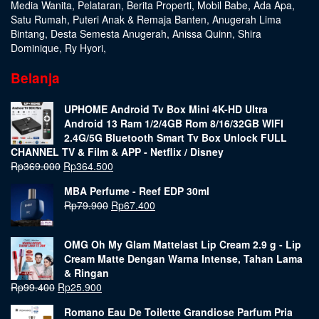
Media Wanita
,
Pelataran
,
Berita Properti
,
Mobil Babe
,
Ada Apa
,
Satu Rumah
,
Puteri Anak & Remaja Banten
,
Anugerah Lima
Bintang
,
Desta Semesta Anugerah
,
Anissa Quinn
,
Shira
Dominique
,
Ry Hyori
,
Belanja
UPHOME Android Tv Box Mini 4K-HD Ultra
Android 13 Ram 1/2/4GB Rom 8/16/32GB WIFI
2.4G/5G Bluetooth Smart Tv Box Unlock FULL
CHANNEL TV & Film & APP - Netflix / Disney
Rp
369.000
Rp
364.500
MBA Perfume - Reef EDP 30ml
Rp
79.900
Rp
67.400
OMG Oh My Glam Mattelast Lip Cream 2.9 g - Lip
Cream Matte Dengan Warna Intense, Tahan Lama
& Ringan
Rp
99.400
Rp
25.900
Romano Eau De Toilette Grandiose Parfum Pria