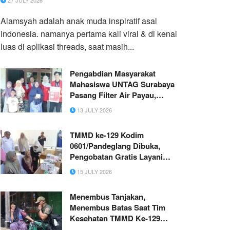
27 JULY 2026
Alamsyah adalah anak muda inspiratif asal
indonesia. namanya pertama kali viral & di kenal
luas di aplikasi threads, saat masih...
Pengabdian Masyarakat
Mahasiswa UNTAG Surabaya
Pasang Filter Air Payau,
Menjawab Permasalahan
13 JULY 2026
Kualitas Air RT 03 Desa
Pegundan
TMMD ke-129 Kodim
0601/Pandeglang Dibuka,
Pengobatan Gratis Layani
Ratusan Warga di Kecamatan
15 JULY 2026
Patia
Menembus Tanjakan,
Menembus Batas Saat Tim
Kesehatan TMMD Ke-129
Memilih Datangi Pasien