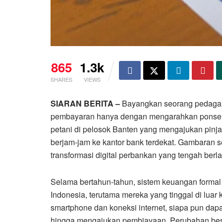
865
1.3k
SHARES
VIEWS
SIARAN BERITA –
Bayangkan seorang pedagang
pembayaran hanya dengan mengarahkan ponsel p
petani di pelosok Banten yang mengajukan pin
berjam-jam ke kantor bank terdekat. Gambaran se
transformasi digital perbankan yang tengah berla
Selama bertahun-tahun, sistem keuangan formal 
Indonesia, terutama mereka yang tinggal di luar
smartphone dan koneksi internet, siapa pun dap
hingga mengajukan pembiayaan. Perubahan besar 