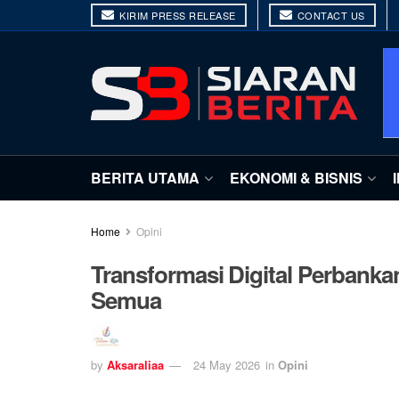
KIRIM PRESS RELEASE
CONTACT US
BERITA UTAMA
EKONOMI & BISNIS
Home
Opini
Transformasi Digital Perban
Semua
by
Aksaraliaa
24 May 2026
in
Opini