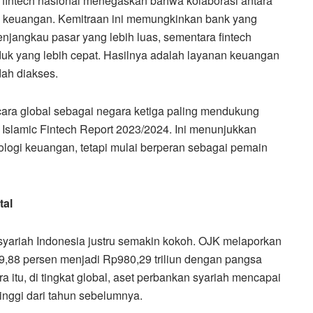
 fintech nasional menegaskan bahwa kolaborasi antara
si keuangan. Kemitraan ini memungkinkan bank yang
njangkau pasar yang lebih luas, sementara fintech
oduk yang lebih cepat. Hasilnya adalah layanan keuangan
dah diakses.
cara global sebagai negara ketiga paling mendukung
 Islamic Fintech Report 2023/2024. Ini menunjukkan
ogi keuangan, tetapi mulai berperan sebagai pemain
tal
 syariah Indonesia justru semakin kokoh. OJK melaporkan
9,88 persen menjadi Rp980,29 triliun dengan pangsa
itu, di tingkat global, aset perbankan syariah mencapai
tinggi dari tahun sebelumnya.