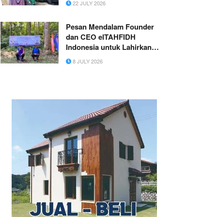
22 JULY 2026
Bukan Menunggu Mereka
Datang
Pesan Mendalam Founder
dan CEO elTAHFIDH
Indonesia untuk Lahirkan
Pemimpin Berjiwa Qurani
8 JULY 2026