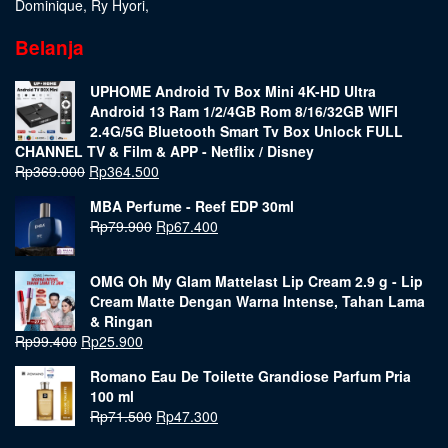
Dominique
,
Ry Hyori
,
Belanja
UPHOME Android Tv Box Mini 4K-HD Ultra
Android 13 Ram 1/2/4GB Rom 8/16/32GB WIFI
2.4G/5G Bluetooth Smart Tv Box Unlock FULL
CHANNEL TV & Film & APP - Netflix / Disney
Rp
369.000
Rp
364.500
MBA Perfume - Reef EDP 30ml
Rp
79.900
Rp
67.400
OMG Oh My Glam Mattelast Lip Cream 2.9 g - Lip
Cream Matte Dengan Warna Intense, Tahan Lama
& Ringan
Rp
99.400
Rp
25.900
Romano Eau De Toilette Grandiose Parfum Pria
100 ml
Rp
71.500
Rp
47.300