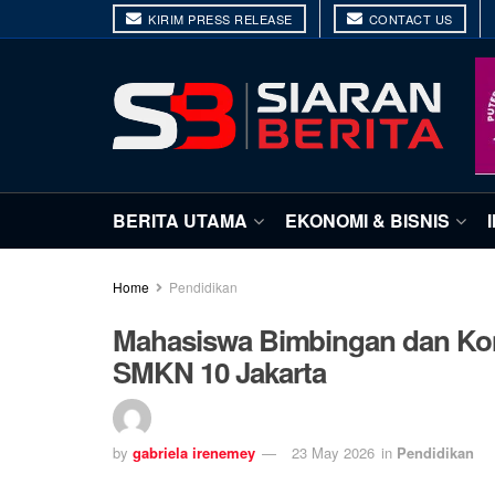
KIRIM PRESS RELEASE
CONTACT US
BERITA UTAMA
EKONOMI & BISNIS
Home
Pendidikan
Mahasiswa Bimbingan dan Kon
SMKN 10 Jakarta
by
gabriela irenemey
23 May 2026
in
Pendidikan