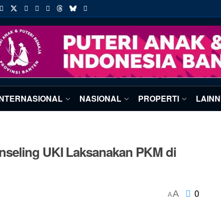
INTERNASIONAL
NASIONAL
PROPERTI
LAIN
seling UKI Laksanakan PKM di
0
A
A