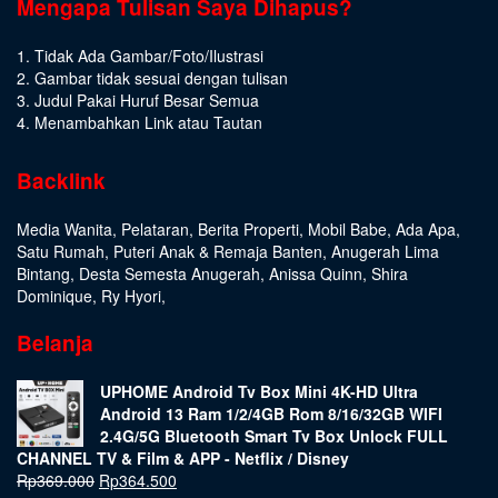
Mengapa Tulisan Saya Dihapus?
1. Tidak Ada Gambar/Foto/Ilustrasi
2. Gambar tidak sesuai dengan tulisan
3. Judul Pakai Huruf Besar Semua
4. Menambahkan Link atau Tautan
Backlink
Media Wanita
,
Pelataran
,
Berita Properti
,
Mobil Babe
,
Ada Apa
,
Satu Rumah
,
Puteri Anak & Remaja Banten
,
Anugerah Lima
Bintang
,
Desta Semesta Anugerah
,
Anissa Quinn
,
Shira
Dominique
,
Ry Hyori
,
Belanja
UPHOME Android Tv Box Mini 4K-HD Ultra
Android 13 Ram 1/2/4GB Rom 8/16/32GB WIFI
2.4G/5G Bluetooth Smart Tv Box Unlock FULL
CHANNEL TV & Film & APP - Netflix / Disney
Rp
369.000
Rp
364.500