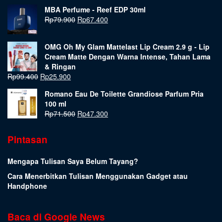
MBA Perfume - Reef EDP 30ml
Rp
79.900
Rp
67.400
OMG Oh My Glam Mattelast Lip Cream 2.9 g - Lip
Cream Matte Dengan Warna Intense, Tahan Lama
& Ringan
Rp
99.400
Rp
25.900
Romano Eau De Toilette Grandiose Parfum Pria
100 ml
Rp
71.500
Rp
47.300
Pintasan
Mengapa Tulisan Saya Belum Tayang?
Cara Menerbitkan Tulisan Menggunakan Gadget atau
Handphone
Baca di Google News