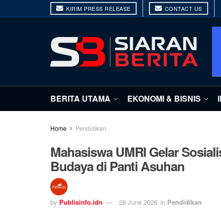
KIRIM PRESS RELEASE
CONTACT US
BERITA UTAMA
EKONOMI & BISNIS
Home
Pendidikan
Mahasiswa UMRI Gelar Sosialis
Budaya di Panti Asuhan
by
Publisinfo.idn
28 June 2026
in
Pendidikan