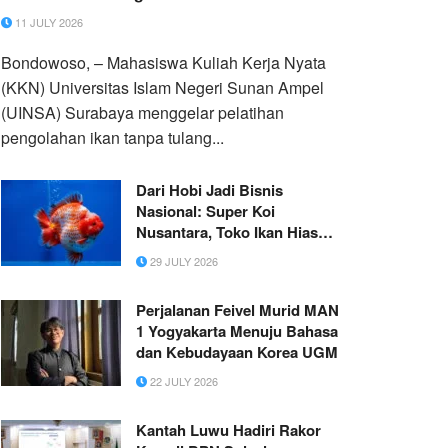
11 JULY 2026
Bondowoso, – Mahasiswa Kuliah Kerja Nyata
(KKN) Universitas Islam Negeri Sunan Ampel
(UINSA) Surabaya menggelar pelatihan
pengolahan ikan tanpa tulang...
Dari Hobi Jadi Bisnis
Nasional: Super Koi
Nusantara, Toko Ikan Hias
Asal Serpong yang Raih
29 JULY 2026
Rating 5 Bintang dan
Melayani Ribuan Pelanggan
Perjalanan Feivel Murid MAN
se-Indonesia (Ganti gambar
1 Yogyakarta Menuju Bahasa
utama, bukan gambar logo,
dan Kebudayaan Korea UGM
brosur, tanpa ada tulisan)
(dilarang mencantumkan
22 JULY 2026
nomor telepon, website )
Kantah Luwu Hadiri Rakor