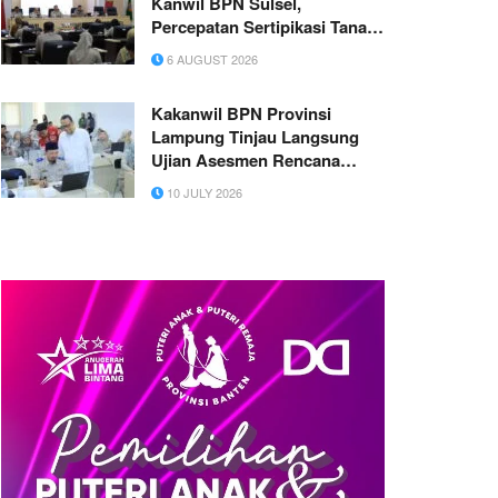
Kanwil BPN Sulsel,
Percepatan Sertipikasi Tanah
Wakaf dan MBR Jadi Prioritas
6 AUGUST 2026
Kakanwil BPN Provinsi
Lampung Tinjau Langsung
Ujian Asesmen Rencana
Suksesi Jabatan
10 JULY 2026
Administrator 2026