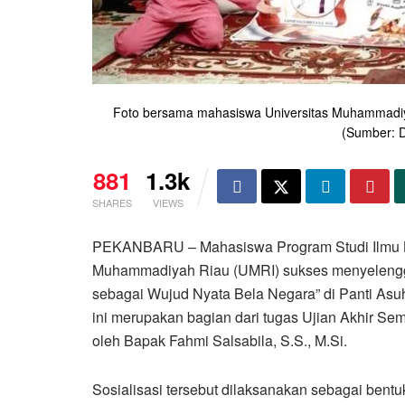
Foto bersama mahasiswa Universitas Muhammadiy
(Sumber: D
881
1.3k
SHARES
VIEWS
PEKANBARU – Mahasiswa Program Studi Ilmu Kom
Muhammadiyah Riau (UMRI) sukses menyelenggar
sebagai Wujud Nyata Bela Negara” di Panti Asu
ini merupakan bagian dari tugas Ujian Akhir S
oleh Bapak Fahmi Salsabila, S.S., M.Si.
Sosialisasi tersebut dilaksanakan sebagai ben