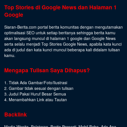
Top Stories di Google News dan Halaman 1
Google
Siaran-Berita.com portal berita komunitas dengan mengutamakan
optimalisasi SEO untuk setiap beritanya sehingga berita kamu
akan langsung muncul di halaman 1 google dan Google News
serta selalu menjadi Top Stories Google News, apabila kata kunci
ada di judul dan kata kunci muncul beberapa kali didalam tulisan
kamu.
Mengapa Tulisan Saya Dihapus?
1. Tidak Ada Gambar/Foto/Ilustrasi
2. Gambar tidak sesuai dengan tulisan
3. Judul Pakai Huruf Besar Semua
4. Menambahkan Link atau Tautan
Backlink
Media Wanita
,
Pelataran
,
Berita Properti
,
Mobil Babe
,
Ada Apa
,