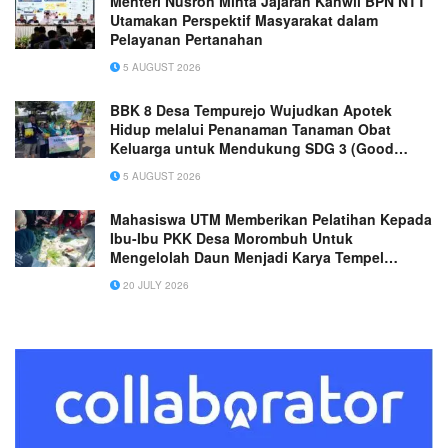
Menteri Nusron Minta Jajaran Kanwil BPN NTT
Utamakan Perspektif Masyarakat dalam
Pelayanan Pertanahan
5 AUGUST 2026
BBK 8 Desa Tempurejo Wujudkan Apotek
Hidup melalui Penanaman Tanaman Obat
Keluarga untuk Mendukung SDG 3 (Good
Health and Well-Being)
5 AUGUST 2026
Mahasiswa UTM Memberikan Pelatihan Kepada
Ibu-Ibu PKK Desa Morombuh Untuk
Mengelolah Daun Menjadi Karya Tempel
Gulung Kukus (ECOPRINT)
20 JULY 2026