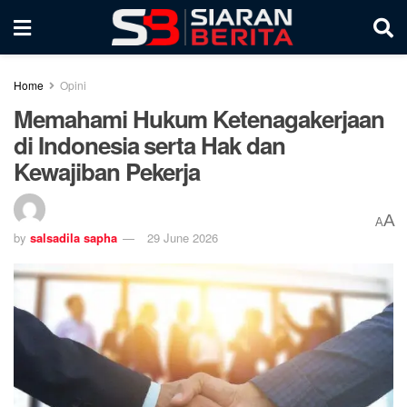
Home
Opini
Memahami Hukum Ketenagakerjaan
di Indonesia serta Hak dan
Kewajiban Pekerja
A
A
by
salsadila sapha
29 June 2026