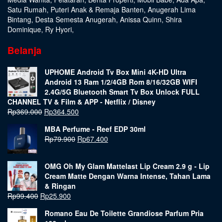
Satu Rumah
,
Puteri Anak & Remaja Banten
,
Anugerah Lima
Bintang
,
Desta Semesta Anugerah
,
Anissa Quinn
,
Shira
Dominique
,
Ry Hyori
,
Belanja
UPHOME Android Tv Box Mini 4K-HD Ultra
Android 13 Ram 1/2/4GB Rom 8/16/32GB WIFI
2.4G/5G Bluetooth Smart Tv Box Unlock FULL
CHANNEL TV & Film & APP - Netflix / Disney
Rp
369.000
Rp
364.500
MBA Perfume - Reef EDP 30ml
Rp
79.900
Rp
67.400
OMG Oh My Glam Mattelast Lip Cream 2.9 g - Lip
Cream Matte Dengan Warna Intense, Tahan Lama
& Ringan
Rp
99.400
Rp
25.900
Romano Eau De Toilette Grandiose Parfum Pria