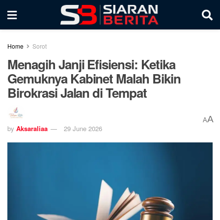
Home
Sorot
​Menagih Janji Efisiensi: Ketika
Gemuknya Kabinet Malah Bikin
Birokrasi Jalan di Tempat
A
A
by
Aksaraliaa
29 June 2026