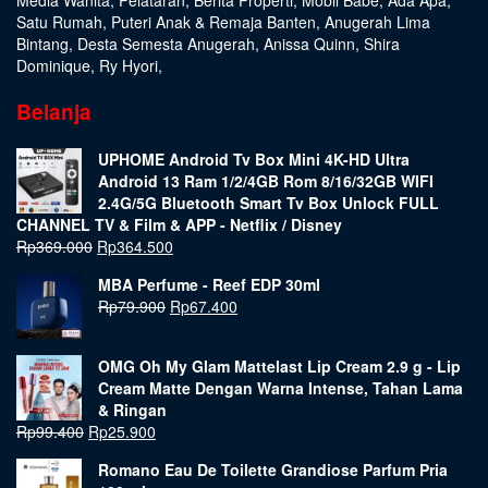
Satu Rumah
,
Puteri Anak & Remaja Banten
,
Anugerah Lima
Bintang
,
Desta Semesta Anugerah
,
Anissa Quinn
,
Shira
Dominique
,
Ry Hyori
,
Belanja
UPHOME Android Tv Box Mini 4K-HD Ultra
Android 13 Ram 1/2/4GB Rom 8/16/32GB WIFI
2.4G/5G Bluetooth Smart Tv Box Unlock FULL
CHANNEL TV & Film & APP - Netflix / Disney
Rp
369.000
Rp
364.500
MBA Perfume - Reef EDP 30ml
Rp
79.900
Rp
67.400
OMG Oh My Glam Mattelast Lip Cream 2.9 g - Lip
Cream Matte Dengan Warna Intense, Tahan Lama
& Ringan
Rp
99.400
Rp
25.900
Romano Eau De Toilette Grandiose Parfum Pria