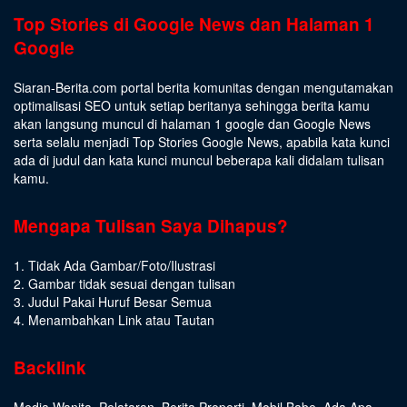
Top Stories di Google News dan Halaman 1
Google
Siaran-Berita.com portal berita komunitas dengan mengutamakan
optimalisasi SEO untuk setiap beritanya sehingga berita kamu
akan langsung muncul di halaman 1 google dan Google News
serta selalu menjadi Top Stories Google News, apabila kata kunci
ada di judul dan kata kunci muncul beberapa kali didalam tulisan
kamu.
Mengapa Tulisan Saya Dihapus?
1. Tidak Ada Gambar/Foto/Ilustrasi
2. Gambar tidak sesuai dengan tulisan
3. Judul Pakai Huruf Besar Semua
4. Menambahkan Link atau Tautan
Backlink
Media Wanita
,
Pelataran
,
Berita Properti
,
Mobil Babe
,
Ada Apa
,