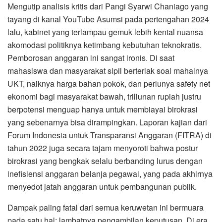
​Mengutip analisis kritis dari Pangi Syarwi Chaniago yang
tayang di kanal YouTube Asumsi pada pertengahan 2024
lalu, kabinet yang terlampau gemuk lebih kental nuansa
akomodasi politiknya ketimbang kebutuhan teknokratis.
Pemborosan anggaran ini sangat ironis. Di saat
mahasiswa dan masyarakat sipil berteriak soal mahalnya
UKT, naiknya harga bahan pokok, dan perlunya safety net
ekonomi bagi masyarakat bawah, triliunan rupiah justru
berpotensi menguap hanya untuk membiayai birokrasi
yang sebenarnya bisa dirampingkan. Laporan kajian dari
Forum Indonesia untuk Transparansi Anggaran (FITRA) di
tahun 2022 juga secara tajam menyoroti bahwa postur
birokrasi yang bengkak selalu berbanding lurus dengan
inefisiensi anggaran belanja pegawai, yang pada akhirnya
menyedot jatah anggaran untuk pembangunan publik.
​Dampak paling fatal dari semua keruwetan ini bermuara
pada satu hal: lambatnya pengambilan keputusan. Di era