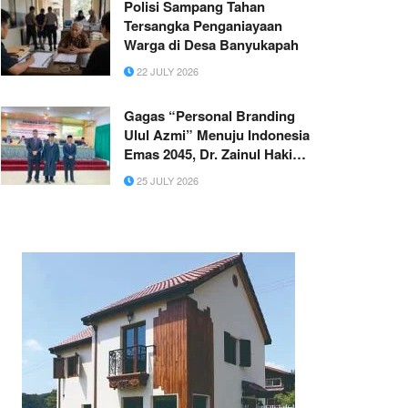
Polisi Sampang Tahan
Tersangka Penganiayaan
Warga di Desa Banyukapah
22 JULY 2026
Gagas “Personal Branding
Ulul Azmi” Menuju Indonesia
Emas 2045, Dr. Zainul Hakim,
Lc., M.Si. Resmi Raih Gelar
25 JULY 2026
Doktor di Universitas PTIQ