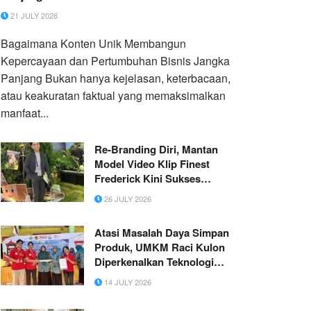
21 JULY 2026
Bagaimana Konten Unik Membangun
Kepercayaan dan Pertumbuhan Bisnis Jangka
Panjang Bukan hanya kejelasan, keterbacaan,
atau keakuratan faktual yang memaksimalkan
manfaat...
Re-Branding Diri, Mantan
Model Video Klip Finest
Frederick Kini Sukses
Merambah Bisnis Kuliner dan
26 JULY 2026
Lanjutkan S1
Atasi Masalah Daya Simpan
Produk, UMKM Raci Kulon
Diperkenalkan Teknologi
Kemasan Vakum
14 JULY 2026