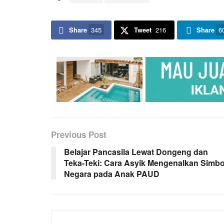
Share
345
Tweet
216
Share
6
Previous Post
Belajar Pancasila Lewat Dongeng dan
Teka-Teki: Cara Asyik Mengenalkan Simbo
Negara pada Anak PAUD