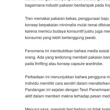
bagaimana industri pakaian berdampak pada li
Tren memakai pakaian bekas, penggunaan baju 
konsep berpakaian minimalis mulai ramai dibicar
karena memicu budaya konsumtif justru juga me
konsumsi yang lebih bertanggung jawab.
Fenomena ini membuktikan bahwa media sosial 
orang. Ada yang terdorong membeli pakaian baru d
pada thrifting atau konsep capsule wardrobe.
Perbedaan ini menunjukkan bahwa pengguna med
individu memiliki cara sendiri dalam menafsirkan
Pandangan ini sejalan dengan Teori Penerimaan 
aktif dalam memberi makna terhadap pesan med
Menurut saya, masalah fast fashion ini tidak bole