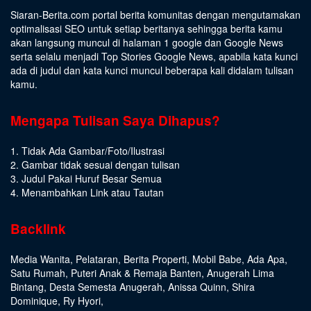
Siaran-Berita.com portal berita komunitas dengan mengutamakan
optimalisasi SEO untuk setiap beritanya sehingga berita kamu
akan langsung muncul di halaman 1 google dan Google News
serta selalu menjadi Top Stories Google News, apabila kata kunci
ada di judul dan kata kunci muncul beberapa kali didalam tulisan
kamu.
Mengapa Tulisan Saya Dihapus?
1. Tidak Ada Gambar/Foto/Ilustrasi
2. Gambar tidak sesuai dengan tulisan
3. Judul Pakai Huruf Besar Semua
4. Menambahkan Link atau Tautan
Backlink
Media Wanita
,
Pelataran
,
Berita Properti
,
Mobil Babe
,
Ada Apa
,
Satu Rumah
,
Puteri Anak & Remaja Banten
,
Anugerah Lima
Bintang
,
Desta Semesta Anugerah
,
Anissa Quinn
,
Shira
Dominique
,
Ry Hyori
,