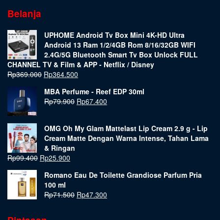
Belanja
UPHOME Android Tv Box Mini 4K-HD Ultra
Android 13 Ram 1/2/4GB Rom 8/16/32GB WIFI
2.4G/5G Bluetooth Smart Tv Box Unlock FULL
CHANNEL TV & Film & APP - Netflix / Disney
Rp
369.000
Rp
364.500
MBA Perfume - Reef EDP 30ml
Rp
79.900
Rp
67.400
OMG Oh My Glam Mattelast Lip Cream 2.9 g - Lip
Cream Matte Dengan Warna Intense, Tahan Lama
& Ringan
Rp
99.400
Rp
25.900
Romano Eau De Toilette Grandiose Parfum Pria
100 ml
Rp
71.500
Rp
47.300