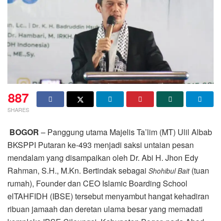
887
SHARES
BOGOR
– Panggung utama Majelis Ta’lim (MT) Ulil Albab
BKSPPI Putaran ke-493 menjadi saksi untaian pesan
mendalam yang disampaikan oleh Dr. Abi H. Jhon Edy
Rahman, S.H., M.Kn. Bertindak sebagai
(tuan
Shohibul Bait
rumah), Founder dan CEO Islamic Boarding School
elTAHFIDH (IBSE) tersebut menyambut hangat kehadiran
ribuan jamaah dan deretan ulama besar yang memadati