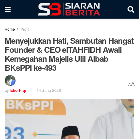
Home
Profil
Menyejukkan Hati, Sambutan Hangat
Founder & CEO elTAHFIDH Awali
Kemegahan Majelis Ulil Albab
BKsPPI ke-493
A
A
by
Eko Fiqi
14 June 2026