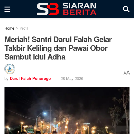
Home
Profil
Meriah! Santri Darul Falah Gelar
Takbir Keliling dan Pawai Obor
Sambut Idul Adha
A
A
by
Darul Falah Ponorogo
28 May 2026