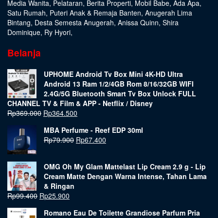
Media Wanita
,
Pelataran
,
Berita Properti
,
Mobil Babe
,
Ada Apa
,
Satu Rumah
,
Puteri Anak & Remaja Banten
,
Anugerah Lima
Bintang
,
Desta Semesta Anugerah
,
Anissa Quinn
,
Shira
Dominique
,
Ry Hyori
,
Belanja
UPHOME Android Tv Box Mini 4K-HD Ultra
Android 13 Ram 1/2/4GB Rom 8/16/32GB WIFI
2.4G/5G Bluetooth Smart Tv Box Unlock FULL
CHANNEL TV & Film & APP - Netflix / Disney
Rp
369.000
Rp
364.500
MBA Perfume - Reef EDP 30ml
Rp
79.900
Rp
67.400
OMG Oh My Glam Mattelast Lip Cream 2.9 g - Lip
Cream Matte Dengan Warna Intense, Tahan Lama
& Ringan
Rp
99.400
Rp
25.900
Romano Eau De Toilette Grandiose Parfum Pria