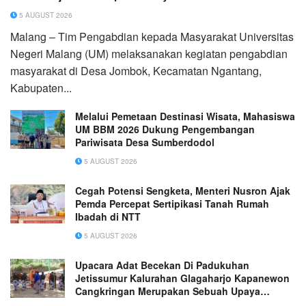
5 AUGUST 2026
Malang – Tim Pengabdian kepada Masyarakat Universitas
Negeri Malang (UM) melaksanakan kegiatan pengabdian
masyarakat di Desa Jombok, Kecamatan Ngantang,
Kabupaten...
Melalui Pemetaan Destinasi Wisata, Mahasiswa
UM BBM 2026 Dukung Pengembangan
Pariwisata Desa Sumberdodol
5 AUGUST 2026
Cegah Potensi Sengketa, Menteri Nusron Ajak
Pemda Percepat Sertipikasi Tanah Rumah
Ibadah di NTT
5 AUGUST 2026
Upacara Adat Becekan Di Padukuhan
Jetissumur Kalurahan Glagaharjo Kapanewon
Cangkringan Merupakan Sebuah Upaya
Pelestarian Warisan Budaya Adiluhung