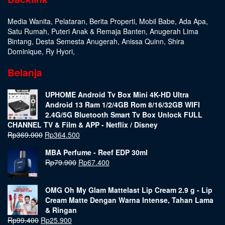
Media Wanita
,
Pelataran
,
Berita Properti
,
Mobil Babe
,
Ada Apa
,
Satu Rumah
,
Puteri Anak & Remaja Banten
,
Anugerah Lima
Bintang
,
Desta Semesta Anugerah
,
Anissa Quinn
,
Shira
Dominique
,
Ry Hyori
,
Belanja
UPHOME Android Tv Box Mini 4K-HD Ultra
Android 13 Ram 1/2/4GB Rom 8/16/32GB WIFI
2.4G/5G Bluetooth Smart Tv Box Unlock FULL
CHANNEL TV & Film & APP - Netflix / Disney
Rp
369.000
Rp
364.500
MBA Perfume - Reef EDP 30ml
Rp
79.900
Rp
67.400
OMG Oh My Glam Mattelast Lip Cream 2.9 g - Lip
Cream Matte Dengan Warna Intense, Tahan Lama
& Ringan
Rp
99.400
Rp
25.900