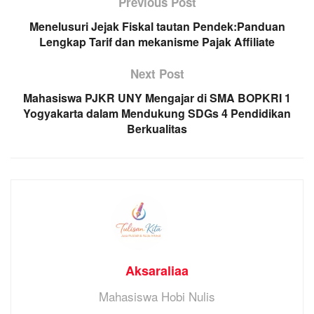
Previous Post
Menelusuri Jejak Fiskal tautan Pendek:Panduan
Lengkap Tarif dan mekanisme Pajak Affiliate
Next Post
Mahasiswa PJKR UNY Mengajar di SMA BOPKRI 1
Yogyakarta dalam Mendukung SDGs 4 Pendidikan
Berkualitas
Aksaraliaa
Mahasiswa Hobi Nulis