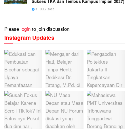
Sukses TKA dan Tembus Kampus Impian 2027)
31 JULY 2026
Please
login
to join discussion
Instagram Updates