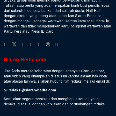
Tulisan atau berita yang ada merupakan kontribusi penulis lepas
dari seluruh Indonesia bahkan dari seluruh dunia. Hati-Hati
dengan oknum yang meng-atas-nama-kan Siaran-Berita.com
dengan mengaku sebagai wartawan, karena kami tidak memiliki
wartawan dan tidak mengeluarkan kartu pengenal wartawan atau
Kartu Pers atau Press ID Card.
Siaran-Berita.com
Jika Anda merasa keberatan dengan adanya tulisan, gambar,
atau video yang ditampilkan di situs ini karena alasan hak cipta
atau alasan lainnya, silakan hubungi tim redaksi melalui email di:
📧
redaksi@siaran-berita.com
Kami akan segera meninjau dan menghapus konten yang
dimaksud sesuai dengan kebijakan dan pertimbangan redaksi.