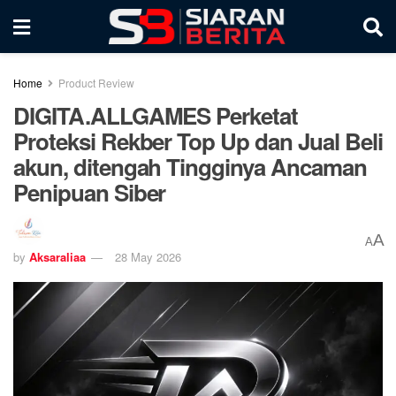
Home
Product Review
DIGITA.ALLGAMES Perketat
Proteksi Rekber Top Up dan Jual Beli
akun, ditengah Tingginya Ancaman
Penipuan Siber
A
A
by
Aksaraliaa
28 May 2026