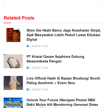
Related
Posts
Shen Gie Hadir Bantu Jaga Kesehatan Ginjal,
Ajak Masyarakat Lebih Peduli Lewat Edukasi
Digital
6 AUGUST 2026
PT Kristal Garam Sejahtera Dukung
Swasembada Pangan
4 AUGUST 2026
Lins Official Hadir di Bazzar Bloxburg! Booth
Paling Aesthetic + Event Seru
2 AUGUST 2026
Unlock Your Future (Navigasi Presisi SMA
Bakti Mulya 400 Mendorong Generasi Emas