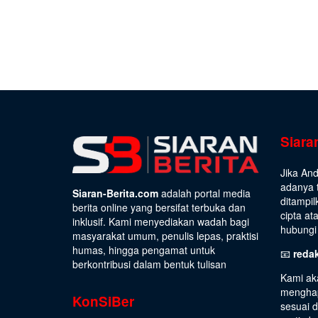
Siara
Jika An
adanya t
Siaran-Berita.com
adalah portal media
ditampil
berita online yang bersifat terbuka dan
cipta at
inklusif. Kami menyediakan wadah bagi
hubungi 
masyarakat umum, penulis lepas, praktisi
humas, hingga pengamat untuk
📧
reda
berkontribusi dalam bentuk tulisan
Kami ak
menghap
KonSiBer
sesuai 