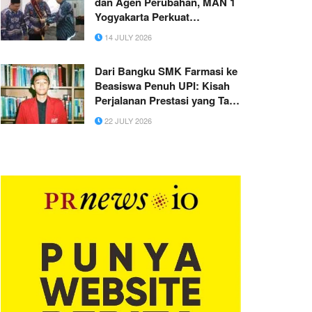
dan Agen Perubahan, MAN 1
Yogyakarta Perkuat
Komitmen Raih WBK dan
14 JULY 2026
WBBM
Dari Bangku SMK Farmasi ke
Beasiswa Penuh UPI: Kisah
Perjalanan Prestasi yang Tak
Pernah Berhenti
22 JULY 2026