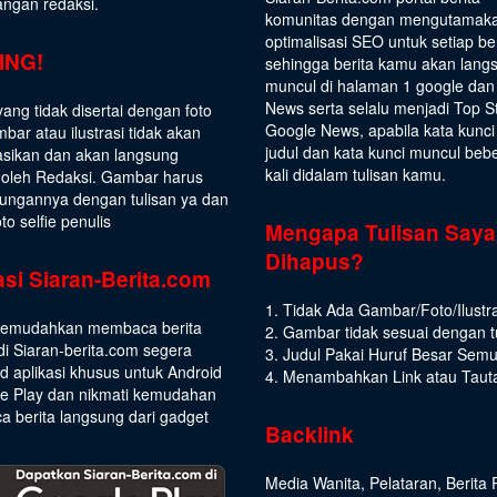
angan redaksi.
komunitas dengan mengutamak
optimalisasi SEO untuk setiap be
ING!
sehingga berita kamu akan lang
muncul di halaman 1 google dan
News serta selalu menjadi Top S
yang tidak disertai dengan foto
Google News, apabila kata kunci
bar atau ilustrasi tidak akan
judul dan kata kunci muncul beb
asikan dan akan langsung
kali didalam tulisan kamu.
 oleh Redaksi. Gambar harus
ungannya dengan tulisan ya dan
to selfie penulis
Mengapa Tulisan Saya
Dihapus?
asi Siaran-Berita.com
1. Tidak Ada Gambar/Foto/Ilustra
emudahkan membaca berita
2. Gambar tidak sesuai dengan t
di Siaran-berita.com segera
3. Judul Pakai Huruf Besar Sem
 aplikasi khusus untuk Android
4. Menambahkan Link atau Taut
le Play dan nikmati kemudahan
 berita langsung dari gadget
Backlink
Media Wanita
,
Pelataran
,
Berita 