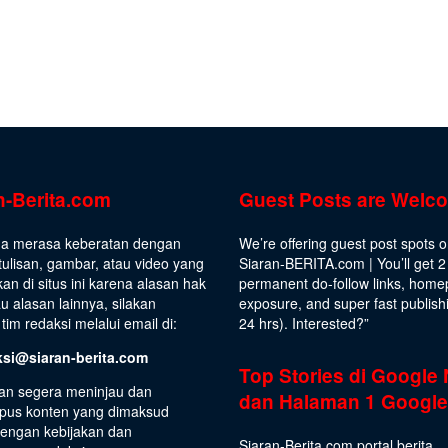
n-Berita.com
Guest Posts are Welc
da merasa keberatan dengan
We’re offering guest post spots 
ulisan, gambar, atau video yang
Siaran-BERITA.com | You’ll get 2
kan di situs ini karena alasan hak
permanent do-follow links, hom
au alasan lainnya, silakan
exposure, and super fast publish
tim redaksi melalui email di:
24 hrs).
Interested
?”
ksi@siaran-berita.com
Top Stories di Google
an segera meninjau dan
dan Halaman 1 Google
us konten yang dimaksud
dengan kebijakan dan
Siaran-Berita.com portal berita