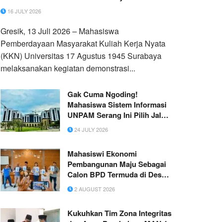
16 JULY 2026
Gresik, 13 Juli 2026 – Mahasiswa
Pemberdayaan Masyarakat Kuliah Kerja Nyata
(KKN) Universitas 17 Agustus 1945 Surabaya
melaksanakan kegiatan demonstrasi...
Gak Cuma Ngoding!
Mahasiswa Sistem Informasi
UNPAM Serang Ini Pilih Jalan
Kreatif Sebagai Alternatif Jadi
24 JULY 2026
Desainer & Editor
Mahasiswi Ekonomi
Pembangunan Maju Sebagai
Calon BPD Termuda di Desa
Duren
2 AUGUST 2026
Kukuhkan Tim Zona Integritas