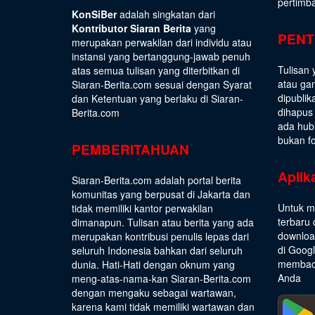
pertimb
KonSiBer
adalah singkatan dari
Kontributor Siaran Berita
yang
PENT
merupakan perwakilan dari individu atau
instansi yang bertanggung-jawab penuh
Tulisan 
atas semua tulisan yang diterbitkan di
atau gam
Siaran-Berita.com sesuai dengan
Syarat
dipublik
dan Ketentuan
yang berlaku di Siaran-
dihapus
Berita.com
ada hub
bukan fo
PEMBERITAHUAN
Aplik
Siaran-Berita.com adalah portal berita
komunitas yang berpusat di Jakarta dan
Untuk m
tidak memiliki kantor perwakilan
terbaru 
dimanapun. Tulisan atau berita yang ada
download
merupakan kontribusi penulis lepas dari
di Goog
seluruh Indonesia bahkan dari seluruh
membaca
dunia. Hati-Hati dengan oknum yang
Anda
meng-atas-nama-kan Siaran-Berita.com
dengan mengaku sebagai wartawan,
karena kami tidak memiliki wartawan dan