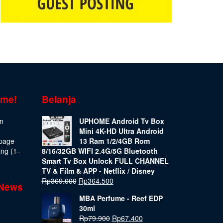
ome!
Belanja
on
UPHOME Android Tv Box
Mini 4K-HD Ultra Android
epage
13 Ram 1/2/4GB Rom
ing (1–
8/16/32GB WIFI 2.4G/5G Bluetooth
Smart Tv Box Unlock FULL CHANNEL
TV & Film & APP - Netflix / Disney
Rp
369.000
Rp
364.500
 News
MBA Perfume - Reef EDP
30ml
Rp
79.900
Rp
67.400