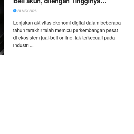
Beli akun, ditengah Tingginya
Ancaman Penipuan Siber
28 MAY 2026
Lonjakan aktivitas ekonomi digital dalam beberapa
tahun terakhir telah memicu perkembangan pesat
di ekosistem jual-beli online, tak terkecuali pada
industri ...