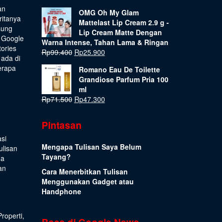
an
OMG Oh My Glam
ritanya
Mattelast Lip Cream 2.9 g -
sung
Lip Cream Matte Dengan
 Google
Warna Intense, Tahan Lama & Ringan
tories
Rp
99.400
Rp
25.900
 ada di
erapa
Romano Eau De Toilette
Grandiose Parfum Pria 100
ml
Rp
71.500
Rp
47.300
Pintasan
si
Mengapa Tulisan Saya Belum
ulisan
Tayang?
ua
an
Cara Menerbitkan Tulisan
Menggunakan Gadget atau
Handphone
Properti
,