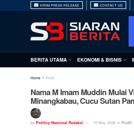
KIRIM PRESS RELEASE
CONTACT US
BERITA UTAMA
EKONOMI & BISNIS
Home
Profil
Nama M Imam Muddin Mulai Vir
Minangkabau, Cucu Sutan Pa
by
Politicy Nasional Redaksi
10 May 2026
in
Profil