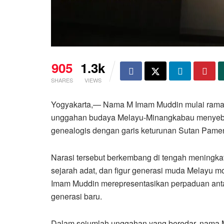
905
1.3k
SHARES
VIEWS
Yogyakarta,— Nama M Imam Muddin mulai ramai 
unggahan budaya Melayu-Minangkabau menyebut 
genealogis dengan garis keturunan Sutan Pame
Narasi tersebut berkembang di tengah meningkatn
sejarah adat, dan figur generasi muda Melayu m
Imam Muddin merepresentasikan perpaduan anta
generasi baru.
Dalam sejumlah unggahan yang beredar, nama M