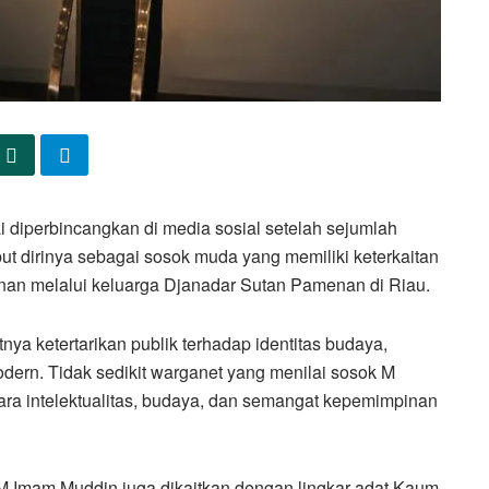
diperbincangkan di media sosial setelah sejumlah
dirinya sebagai sosok muda yang memiliki keterkaitan
nan melalui keluarga Djanadar Sutan Pamenan di Riau.
ya ketertarikan publik terhadap identitas budaya,
odern. Tidak sedikit warganet yang menilai sosok M
ra intelektualitas, budaya, dan semangat kepemimpinan
 Imam Muddin juga dikaitkan dengan lingkar adat Kaum