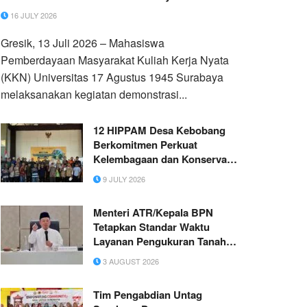
16 JULY 2026
Gresik, 13 Juli 2026 – Mahasiswa
Pemberdayaan Masyarakat Kuliah Kerja Nyata
(KKN) Universitas 17 Agustus 1945 Surabaya
melaksanakan kegiatan demonstrasi...
12 HIPPAM Desa Kebobang
Berkomitmen Perkuat
Kelembagaan dan Konservasi
Mata Air Bareng Lingga
9 JULY 2026
Indonesia
Menteri ATR/Kepala BPN
Tetapkan Standar Waktu
Layanan Pengukuran Tanah
dan Peralihan Hak
3 AUGUST 2026
Tim Pengabdian Untag