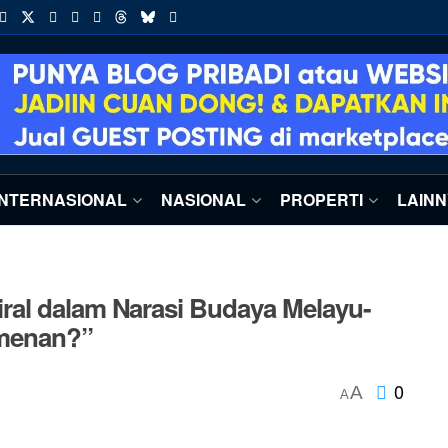
INTERNASIONAL
NASIONAL
PROPERTI
LAIN
al dalam Narasi Budaya Melayu-
menan?”
0
A
A