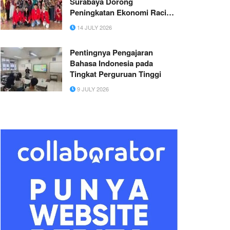
Surabaya Dorong
Peningkatan Ekonomi Raci
Kulon Melalui Inovasi Olahan
14 JULY 2026
Tambak
Pentingnya Pengajaran
Bahasa Indonesia pada
Tingkat Perguruan Tinggi
9 JULY 2026