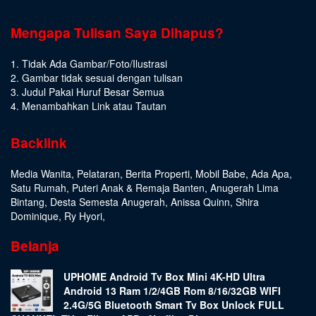
Mengapa Tulisan Saya Dihapus?
1. Tidak Ada Gambar/Foto/Ilustrasi
2. Gambar tidak sesuai dengan tulisan
3. Judul Pakai Huruf Besar Semua
4. Menambahkan Link atau Tautan
Backlink
Media Wanita
,
Pelataran
,
Berita Properti
,
Mobil Babe
,
Ada Apa
,
Satu Rumah
,
Puteri Anak & Remaja Banten
,
Anugerah Lima
Bintang
,
Desta Semesta Anugerah
,
Anissa Quinn
,
Shira
Dominique
,
Ry Hyori
,
Belanja
UPHOME Android Tv Box Mini 4K-HD Ultra
Android 13 Ram 1/2/4GB Rom 8/16/32GB WIFI
2.4G/5G Bluetooth Smart Tv Box Unlock FULL