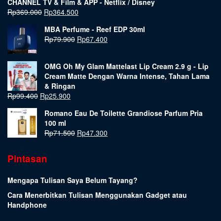
CHANNEL TV & Film & APP - Netflix / Disney
Rp
369.000
Rp
364.500
MBA Perfume - Reef EDP 30ml
Rp
79.900
Rp
67.400
OMG Oh My Glam Mattelast Lip Cream 2.9 g - Lip
Cream Matte Dengan Warna Intense, Tahan Lama
& Ringan
Rp
99.400
Rp
25.900
Romano Eau De Toilette Grandiose Parfum Pria
100 ml
Rp
71.500
Rp
47.300
Pintasan
Mengapa Tulisan Saya Belum Tayang?
Cara Menerbitkan Tulisan Menggunakan Gadget atau
Handphone