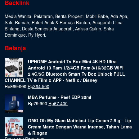
Backlink
Media Wanita
,
Pelataran
,
Berita Properti
,
Mobil Babe
,
Ada Apa
,
Satu Rumah
,
Puteri Anak & Remaja Banten
,
Anugerah Lima
Bintang
,
Desta Semesta Anugerah
,
Anissa Quinn
,
Shira
Dominique
,
Ry Hyori
,
Belanja
UPHOME Android Tv Box Mini 4K-HD Ultra
Android 13 Ram 1/2/4GB Rom 8/16/32GB WIFI
2.4G/5G Bluetooth Smart Tv Box Unlock FULL
CHANNEL TV & Film & APP - Netflix / Disney
Rp
369.000
Rp
364.500
MBA Perfume - Reef EDP 30ml
Rp
79.900
Rp
67.400
OMG Oh My Glam Mattelast Lip Cream 2.9 g - Lip
Cream Matte Dengan Warna Intense, Tahan Lama
& Ringan
Rp
99.400
Rp
25.900