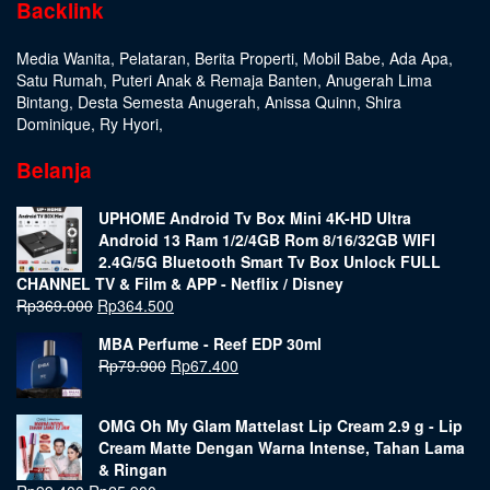
Backlink
Media Wanita
,
Pelataran
,
Berita Properti
,
Mobil Babe
,
Ada Apa
,
Satu Rumah
,
Puteri Anak & Remaja Banten
,
Anugerah Lima
Bintang
,
Desta Semesta Anugerah
,
Anissa Quinn
,
Shira
Dominique
,
Ry Hyori
,
Belanja
UPHOME Android Tv Box Mini 4K-HD Ultra
Android 13 Ram 1/2/4GB Rom 8/16/32GB WIFI
2.4G/5G Bluetooth Smart Tv Box Unlock FULL
CHANNEL TV & Film & APP - Netflix / Disney
Rp
369.000
Rp
364.500
MBA Perfume - Reef EDP 30ml
Rp
79.900
Rp
67.400
OMG Oh My Glam Mattelast Lip Cream 2.9 g - Lip
Cream Matte Dengan Warna Intense, Tahan Lama
& Ringan