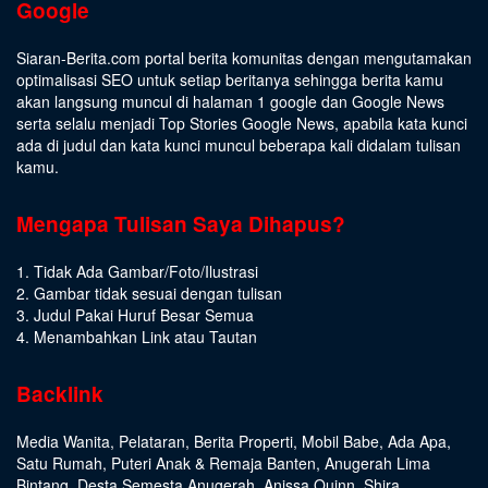
Google
Siaran-Berita.com portal berita komunitas dengan mengutamakan
optimalisasi SEO untuk setiap beritanya sehingga berita kamu
akan langsung muncul di halaman 1 google dan Google News
serta selalu menjadi Top Stories Google News, apabila kata kunci
ada di judul dan kata kunci muncul beberapa kali didalam tulisan
kamu.
Mengapa Tulisan Saya Dihapus?
1. Tidak Ada Gambar/Foto/Ilustrasi
2. Gambar tidak sesuai dengan tulisan
3. Judul Pakai Huruf Besar Semua
4. Menambahkan Link atau Tautan
Backlink
Media Wanita
,
Pelataran
,
Berita Properti
,
Mobil Babe
,
Ada Apa
,
Satu Rumah
,
Puteri Anak & Remaja Banten
,
Anugerah Lima
Bintang
,
Desta Semesta Anugerah
,
Anissa Quinn
,
Shira