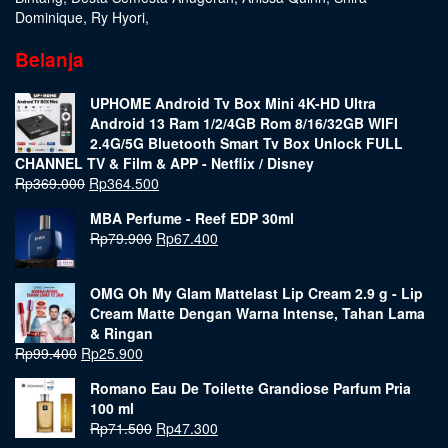
Dominique
,
Ry Hyori
,
Belanja
UPHOME Android Tv Box Mini 4K-HD Ultra
Android 13 Ram 1/2/4GB Rom 8/16/32GB WIFI
2.4G/5G Bluetooth Smart Tv Box Unlock FULL
CHANNEL TV & Film & APP - Netflix / Disney
Rp
369.000
Rp
364.500
MBA Perfume - Reef EDP 30ml
Rp
79.900
Rp
67.400
OMG Oh My Glam Mattelast Lip Cream 2.9 g - Lip
Cream Matte Dengan Warna Intense, Tahan Lama
& Ringan
Rp
99.400
Rp
25.900
Romano Eau De Toilette Grandiose Parfum Pria
100 ml
Rp
71.500
Rp
47.300